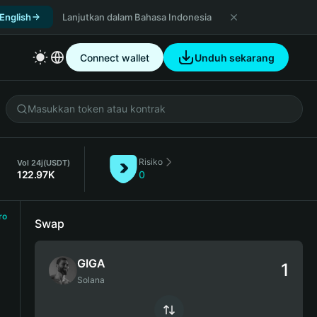
 English
Lanjutkan dalam Bahasa Indonesia
Connect wallet
Unduh sekarang
Risiko
Vol 24j
(USDT)
122.97K
0
ro
Swap
GIGA
Solana