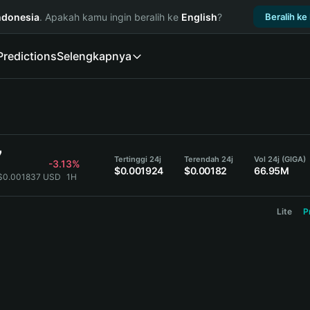
ndonesia
. Apakah kamu ingin beralih ke
English
?
Beralih ke
Predictions
Selengkapnya
7
Tertinggi 24j
Terendah 24j
Vol 24j (GIGA)
-3.13%
$0.001924
$0.00182
66.95M
 $0.001837 USD
1H
Lite
P