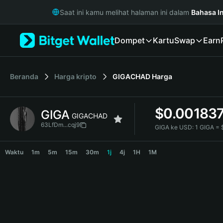
English
Saat ini kamu melihat halaman ini dalam
Bahasa I
日本語
Tiếng Việt
Dompet
Kartu
Swap
Earn
Русский
Español (Latinoamérica)
Türkçe
Italiano
Beranda
Harga kripto
GIGACHAD
Harga
Français
Deutsch
$
0.00183
GIGA
简体中文
GIGACHAD
繁體中文
63LfDm...cqj9
GIGA ke USD:
1 GIGA =
Português (Portugal)
GIGA Price Chart
Bahasa Indonesia
Waktu
1m
5m
15m
30m
1j
4j
1H
1M
ภาษาไทย
हिन्दी
বাংলা
Español
Português (Brasil)
Español (Argentina)