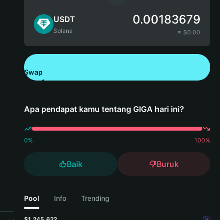
0.00183679
USDT
Solana
≈ $
0.00
Swap
Unduh Bitget Wallet
Apa pendapat kamu tentang GIGA hari ini?
0
%
100
%
Baik
Buruk
Pool
Info
Trending
$1,245,622