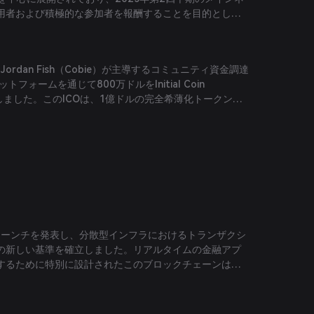
用者および積極的な参加者を報酬することを目的として
トークンエアドロップを確認していませんが、Flamesプロ
ptosなどのプロジェクトのモデルに倣ったトークン配布の前
ています。
ordan Fish（Cobie）が主導するコミュニティ資金調達
トフォームを通じて800万ドルをInitial Coin
で調達しました。このICOは、1億ドルの完全希薄化トークン評
ement for Future Tokens（SAFT）として構成され、
）、CMS Holdingsの4 Ventures（100万ドル）、Big
（50万ドル）、Patrons（50万ドル）の4つのEchoグループから
人を超えるエンジェル投資家が2時間未満で参加しました。
のローンチを発表し、分散型インフラにおけるトランザクシ
の新しい基準を確立しました。リアルタイムの金融アプ
するために特別に設計されたこのブロックチェーンは、
ームに匹敵する取引体験の提供を目標としています。テ
許可制アクセスモデルに従い、現在は選ばれた開発者お
に制限されており、実環境の条件下でネットワークパフ