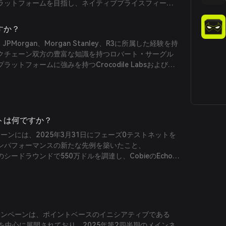
ラットフォームを目指し、ネイティブプライスフィード
用し、高性能を維持しています。
引所（DEX）などの機能を統合した機関グレードのインフ
います。革新的なマルチローカルコンセンサスモデルと
すか？
により、低レイテンシと高スループットを実現し、グロ
o、JPMorgan、Morgan Stanley、R3に所属した経験を持
化されています。
クチェーン双方の豊富な知識を持つロバート・サーグル
ットフォームに強みを持つCrocodile Labsおよび
創設者ダグラス・コルキット、Morgan StanleyとJump
を経てPyth Networkのリーダーシップを担当し、伝統的
技術に精通したCEOマイケル・ケイヒルの共同設立によ
ントは何ですか？
トーンには、2025年3月31日にフェーズ0テストネットを
ンパフォーマンスの新たな先例を築いたこと、
bal主導のシードラウンドで550万ドルを調達し、CobieのEchoプ
らに800万ドルを獲得し合計1,350万ドルの資金調達を
ュニティ参画を促進するFogo Flamesプログラムを導
動を通じて「Flames」ポイントを獲得し、将来的な報
ることなどが挙げられます。
キャンペーンは、ポイントベースのイニシアティブである
グラムを中心に展開されており、2025年第2四半期のメインネ