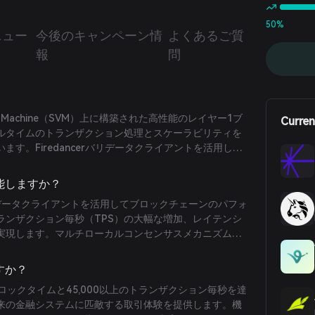
50%
ニュー
今後のキャンペーン情
よくあるご質
報
問
rtual Machine（SVM）上に構築された高性能のレイヤー1ブ
Curren
ルタイムのトランザクション処理とスケーラビリティを
ます。Firedancerバリデータクライアントを活用し、
ロックタイムと54,000 TPSを超えるトランザクションスル
reumやSolanaなどのネットワークを凌駕しています。
機能しますか？
チャは、マルチローカルコンセンサスメカニズム、厳選
erバリデータクライアントを活用してブロックチェーンのパフォ
、そしてノードの共配置によりレイテンシを最小化しつ
ランザクション毎秒（TPS）の大幅な増加、レイテンシ
チェーンのレバレッジ取引、自動マーケットメイカー
実現します。マルチローカルコンセンサスメカニズム
どのアプリケーションに理想的です。
市に共配置された分散型のバリデータセットを含み、特
ィング時間に活性化されます。この動的な共配置によ
すか？
が発生した場合でもコンセンサスをシフトしネットワー
ブロックタイムと45,000以上のトランザクション毎秒を達
。さらにFogoは、ガスフリートランザクション、共配置
来の金融システムに匹敵する取引体験を提供します。機
ルト、MEV防止などの機能を組み入れた厳選された許可