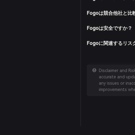
Fogoは競合他社と
Fogoは安全ですか？
Fogoに関連するリ
Disclaimer and Ri
accurate and updat
any issues or inac
improvements whe
English