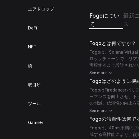
エアドロップ
Fogoについ
最新
て
ス
DeFi
Fogoとは何ですか？
NFT
Fogoは、Solana Vi
ロックチェーンで、リア
実現するよう設計されてい
橋
Fogoは40ms未満のブ
See more
ープットを達成し、Ethe
Fogoはどのように
取引所
その革新的なアーキテク
FogoはFiredanc
されたバリデータセット
ーマンスを向上させ、ト
つ分散化を維持し、オン
の削減、信頼性の向上を
ツール
（AMM）、予測市場な
は、世界各地の異なる都
See more
定地域のピークトレーデ
Fogoの独自性は何で
GameFi
り、特定のノードに障害
Fogoは、40ms未満の
クの強靭性を確保します
成する高性能により、従
された流動性提供者ボー