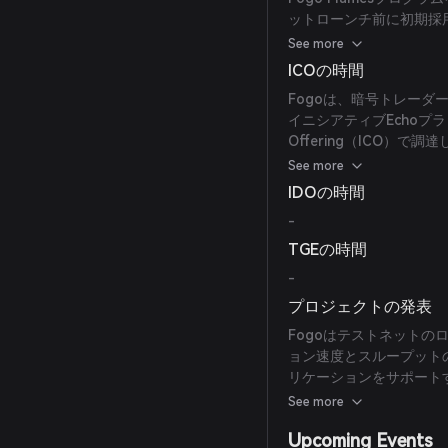
ットローンチ前に初期採
います。Fogoは公式に
See more
グラムはSolanaやA
ICOの時間
兆であると広く憶測され
Fogoは、暗号トレーダーJ
イニシアティブEchoプラッ
Offering（ICO）
価に基づくSimple Agre
See more
Echonomist（600万ドル
IDOの時間
Brain Collective
-
の拠出があり、3000
TGEの時間
-
プロジェクトの発表
Fogoはテストネット
ョン速度とスループット
リケーションをサポート
中央集権型プラットフォ
See more
ストネットのローンチは
Upcoming Events
よび機関パートナーのみ