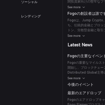
関投資家向けの堅牢なプ
ソーシャル
型バリデータセットを利
や組み込まれた分散型取
See more
ラストラクチャを備えて
Fogoの創設者は誰で
レンディング
動的なバリデータ共配置
Fogoは、Jump Crypt
ーバルな取引活動に最適
ち、伝統的金融とブロッ
トン、分散型金融と取引プラ
Ambient Financeの
See more
Cryptoでの副社長経験
Latest News
金融とブロックチェーン
って設立されました。
Fogoの主要なイベ
Fogoの重要なマイルス
開始し、ブロックチェー
Distributed Glo
ラットフォームを通じてさ
See more
完了したこと、さらにコミ
今後のイベント
入し、ユーザーが様々な活
酬につながる可能性があ
最新のエアドロップ
Fogoのエアドロップ
Fogo Flamesプロ