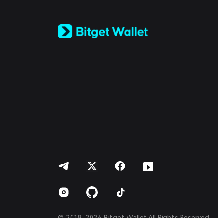
日本語
Tiếng Việt
Русский
Español (Latinoamérica)
Türkçe
Italiano
Français
Deutsch
简体中文
繁體中文
Português (Portugal)
Bahasa Indonesia
ภาษาไทย
العربية
हिन्दी
বাংলা
Español
Português (Brasil)
Español (Argentina)
© 2018-2026 Bitget Wallet All Rights Reserved