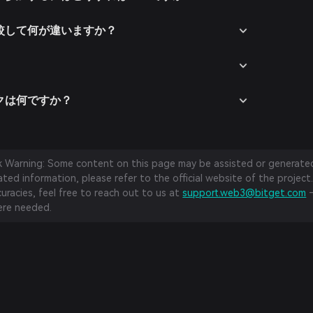
比較して何が違いますか？
スクは何ですか？
sk Warning: Some content on this page may be assisted or generated 
ed information, please refer to the official website of the project.
curacies, feel free to reach out to us at
support.web3@bitget.com
—
re needed.