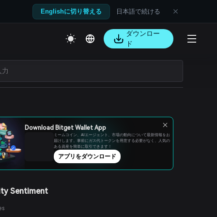
日本語で続ける
Englishに切り替える
ダウンロー
ド
Download Bitget Wallet App
ミームコイン、AIエージェント、市場の動向について最新情報をお
届けします。事前にガス代トークンを用意する必要がなく、人気の
ある資産を簡単に取引できます！
アプリをダウンロード
ty Sentiment
es