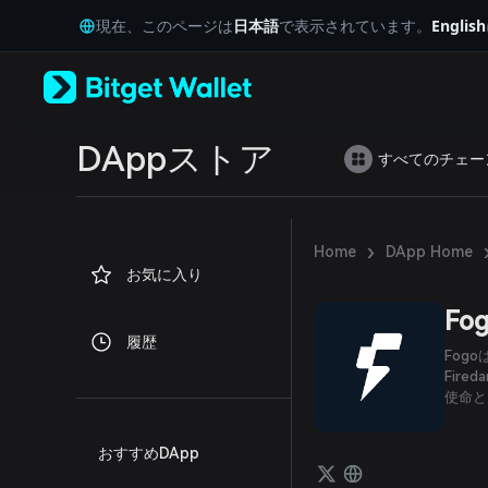
English
現在、このページは
日本語
で表示されています。
English
日本語
Tiếng Việt
Русский
Español (Latinoamérica)
Türkçe
Italiano
DAppストア
すべてのチェー
Français
Deutsch
简体中文
繁體中文
›
Home
DApp Home
Português (Portugal)
お気に入り
Bahasa Indonesia
ภาษาไทย
Fo
العربية
履歴
हिन्दी
Fog
বাংলা
Fir
使命と
Español
Português (Brasil)
Español (Argentina)
おすすめDApp