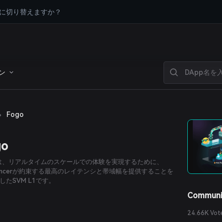
に切り替えますか？
ン
›
Fogo
go
oは、リアルタイムのスケールでの体験を実現するために、
edancerが約束する最高のレイテンシと帯域幅を提供することを
したSVM L1です。
Communi
24.66K Vot