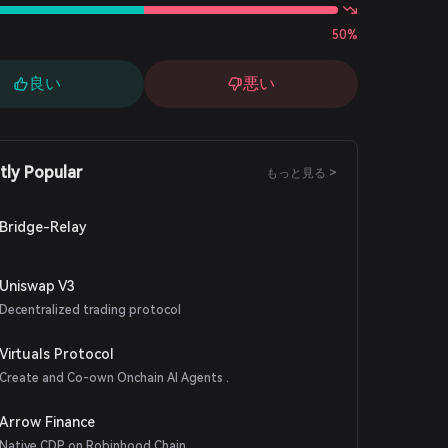
50%
良い
悪い
tly Popular
もっと見る >
Bridge-Relay
Uniswap V3
Decentralized trading protocol
Virtuals Protocol
Create and Co-own Onchain AI Agents .
Arrow Finance
Native CDP on Robinhood Chain