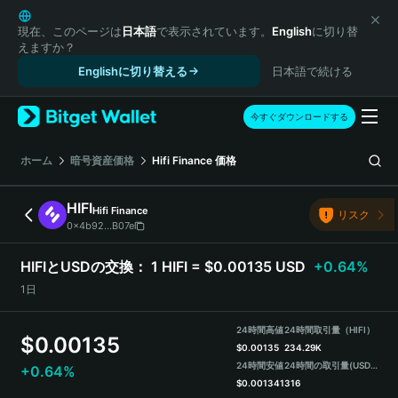
English
日本語
現在、このページは
日本語
で表示されています。
English
に切り替
えますか？
Tiếng Việt
Englishに切り替える
日本語で続ける
Русский
Español (Latinoamérica)
Türkçe
今すぐダウンロードする
Italiano
Français
ホーム
暗号資産価格
Hifi Finance
価格
Deutsch
简体中文
HIFI
Hifi Finance
リスク
繁體中文
0x4b92...B07e
Português (Portugal)
Bahasa Indonesia
HIFIとUSDの交換：
1 HIFI = $0.00135 USD
+0.64%
ภาษาไทย
1日
हिन्दी
বাংলা
24時間高値
24時間取引量（HIFI）
$
0.00135
Español
$
0.00135
234.29K
24時間安値
24時間の取引量
(USDT)
+0.64%
Português (Brasil)
$
0.001341
316
Español (Argentina)