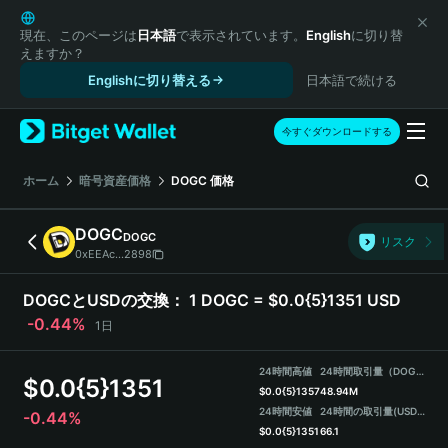
English
日本語
現在、このページは
日本語
で表示されています。
English
に切り替
えますか？
Tiếng Việt
Englishに切り替える
日本語で続ける
Русский
Español (Latinoamérica)
Türkçe
今すぐダウンロードする
Italiano
Français
ホーム
暗号資産価格
DOGC
価格
Deutsch
简体中文
DOGC
DOGC
リスク
繁體中文
0xEEAc...2898
Português (Portugal)
Bahasa Indonesia
DOGCとUSDの交換：
1 DOGC = $0.0{5}1351 USD
ภาษาไทย
-0.44%
1日
हिन्दी
বাংলা
24時間高値
24時間取引量（DOGC）
$
0.0{5}1351
Español
$
0.0{5}1357
48.94M
24時間安値
24時間の取引量
(USDT)
-0.44%
Português (Brasil)
$
0.0{5}1351
66.1
Español (Argentina)