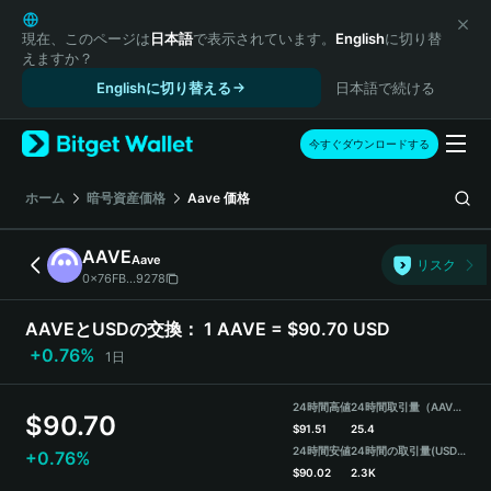
English
日本語
現在、このページは
日本語
で表示されています。
English
に切り替
えますか？
Tiếng Việt
Englishに切り替える
日本語で続ける
Русский
Español (Latinoamérica)
Türkçe
今すぐダウンロードする
Italiano
Français
ホーム
暗号資産価格
Aave
価格
Deutsch
简体中文
AAVE
Aave
リスク
繁體中文
0x76FB...9278
Português (Portugal)
Bahasa Indonesia
AAVEとUSDの交換：
1 AAVE = $90.70 USD
ภาษาไทย
+0.76%
1日
हिन्दी
বাংলা
24時間高値
24時間取引量（AAVE）
$
90.70
Español
$
91.51
25.4
24時間安値
24時間の取引量
(USDT)
+0.76%
Português (Brasil)
$
90.02
2.3K
Español (Argentina)