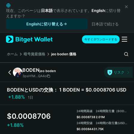
English
日本語
現在、このページは
日本語
で表示されています。
English
に切り替
えますか？
Tiếng Việt
Englishに切り替える
日本語で続ける
Русский
Español (Latinoamérica)
Türkçe
今すぐダウンロードする
Italiano
Français
ホーム
暗号資産価格
jeo boden
価格
Deutsch
简体中文
BODEN
jeo boden
リスク
繁體中文
3psH1M...QA4o
Português (Portugal)
Bahasa Indonesia
BODENとUSDの交換：
1 BODEN = $0.0008706 USD
ภาษาไทย
+1.88%
1日
हिन्दी
বাংলা
24時間高値
24時間取引量（BODEN）
$
0.0008706
Español
$
0.0008738
2.01M
24時間安値
24時間の取引量
(USDT)
+1.88%
Português (Brasil)
$
0.0008443
1.75K
Español (Argentina)