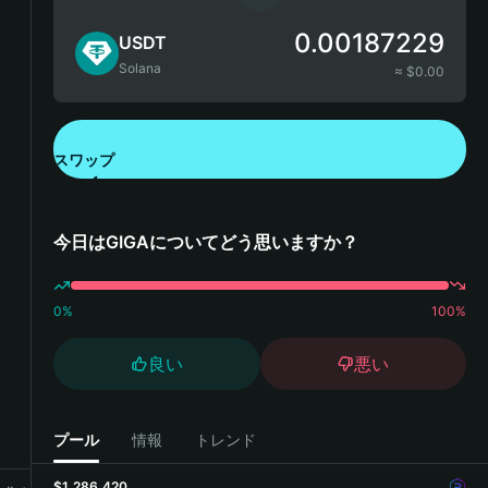
0.00187229
USDT
Solana
≈ $
0.00
スワップ
Bitget Walletをダウンロード
今日はGIGAについてどう思いますか？
0
%
100
%
良い
悪い
プール
情報
トレンド
$1,286,420