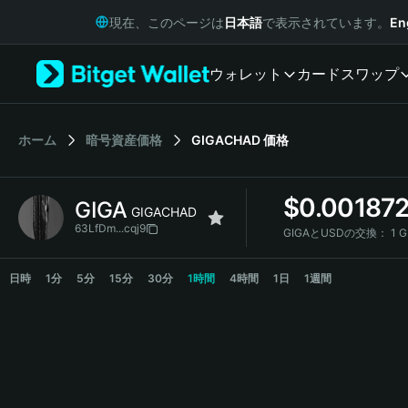
English
現在、このページは
日本語
で表示されています。
En
日本語
Tiếng Việt
ウォレット
カード
スワップ
Русский
Español (Latinoamérica)
Türkçe
Italiano
ホーム
暗号資産価格
GIGACHAD
価格
Français
Deutsch
$
0.00187
GIGA
简体中文
GIGACHAD
繁體中文
63LfDm...cqj9
GIGAとUSDの交換：
1 
Português (Portugal)
GIGA Price Chart
Bahasa Indonesia
日時
1分
5分
15分
30分
1時間
4時間
1日
1週間
ภาษาไทย
हिन्दी
বাংলা
Español
Português (Brasil)
Español (Argentina)