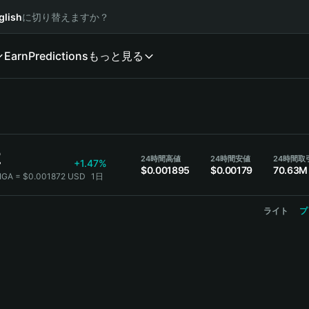
glish
に切り替えますか？
Earn
Predictions
もっと見る
2
24時間高値
24時間安値
24時間取
+1.47%
$0.001895
$0.00179
70.63M
GIGA = $0.001872 USD
1日
ライト
プ