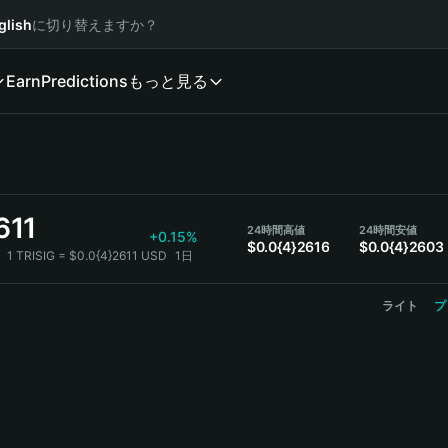
glish
に切り替えますか？
Earn
Predictions
もっと見る
611
24時間高値
24時間安値
+0.15%
$0.0{4}2616
$0.0{4}2603
：
1 TRISIG = $0.0{4}2611 USD
1日
ライト
プ