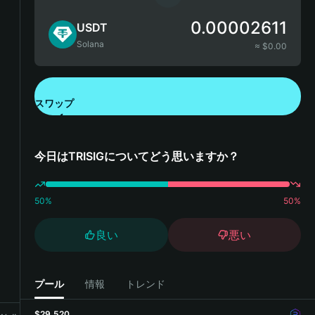
0.00002611
USDT
Solana
≈ $
0.00
スワップ
Bitget Walletをダウンロード
今日はTRISIGについてどう思いますか？
50
%
50
%
良い
悪い
プール
情報
トレンド
$29,520