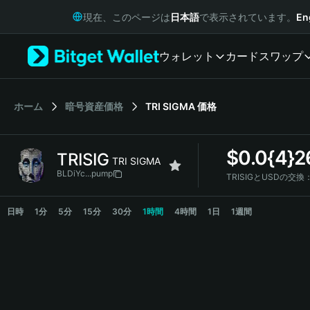
English
現在、このページは
日本語
で表示されています。
En
日本語
Tiếng Việt
ウォレット
カード
スワップ
Русский
Español (Latinoamérica)
Türkçe
Italiano
ホーム
暗号資産価格
TRI SIGMA
価格
Français
Deutsch
$
0.0{4}2
TRISIG
简体中文
TRI SIGMA
繁體中文
BLDiYc...pump
TRISIGとUSDの交換
Português (Portugal)
TRISIG Price Chart
Bahasa Indonesia
日時
1分
5分
15分
30分
1時間
4時間
1日
1週間
ภาษาไทย
हिन्दी
বাংলা
Español
Português (Brasil)
Español (Argentina)