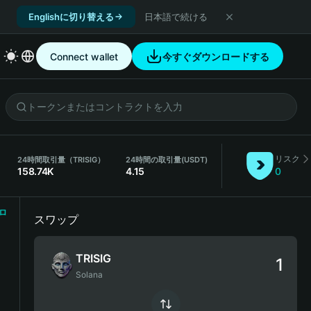
Englishに切り替える
日本語で続ける
Connect wallet
今すぐダウンロードする
リスク
24時間取引量（TRISIG）
24時間の取引量
(USDT)
158.74K
4.15
0
ロ
スワップ
TRISIG
Solana