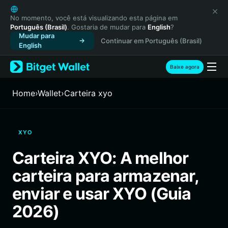
English
日本語
No momento, você está visualizando esta página em
Português (Brasil)
. Gostaria de mudar para
English
?
Tiếng Việt
Mudar para
Continuar em Português (Brasil)
Русский
English
Español (Latinoamérica)
Türkçe
Baixe agora
Italiano
Français
Home
›
Wallet
›
Carteira xyo
Deutsch
简体中文
繁體中文
XYO
Português (Portugal)
Bahasa Indonesia
Carteira XYO: A melhor
ภาษาไทย
carteira para armazenar,
हिन्दी
বাংলা
enviar e usar XYO (Guia
Español
2026)
Português (Brasil)
Español (Argentina)