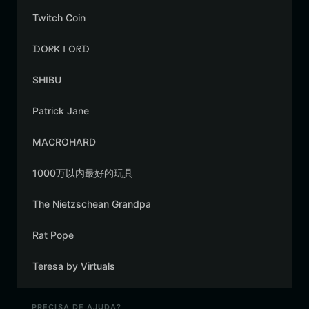
Twitch Coin
ᗪOᖇK ᒪOᖇᗪ
SHIBU
Patrick Jane
MACROHARD
1000万以内最好的玩具
The Nietzschean Grandpa
Rat Pope
Teresa by Virtuals
PRECISA DE AJUDA?