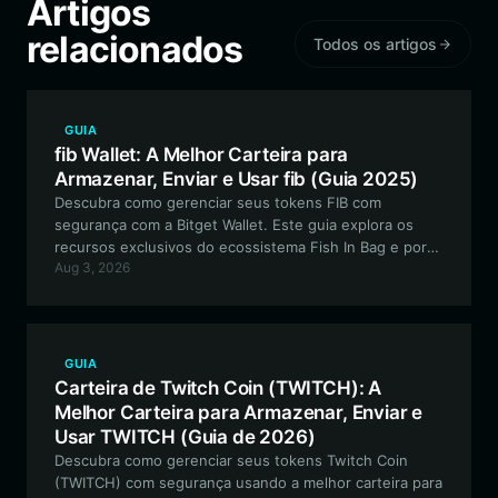
Artigos
relacionados
Todos os artigos
GUIA
fib Wallet: A Melhor Carteira para
Armazenar, Enviar e Usar fib (Guia 2025)
Descubra como gerenciar seus tokens FIB com
segurança com a Bitget Wallet. Este guia explora os
recursos exclusivos do ecossistema Fish In Bag e por
Aug 3, 2026
que a Bitget Wallet é a escolha ideal para seus ativos
meme baseados em EVM.
GUIA
Carteira de Twitch Coin (TWITCH): A
Melhor Carteira para Armazenar, Enviar e
Usar TWITCH (Guia de 2026)
Descubra como gerenciar seus tokens Twitch Coin
(TWITCH) com segurança usando a melhor carteira para