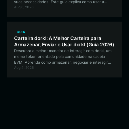
suas necessidades. Este guia explica como usar a
Aug 6, 2026
Bitget Wallet para navegar no ecossistema EVM com
seus ativos de meme voltados para a comunidade.
GUIA
Carteira dorkl: A Melhor Carteira para
Armazenar, Enviar e Usar dorkl (Guia 2026)
Descubra a melhor maneira de interagir com dorkl, um
meme token orientado pela comunidade na cadeia
EVM. Aprenda como armazenar, negociar e interagir
Aug 4, 2026
com segurança com este projeto experimental usando
a Bitget Wallet.