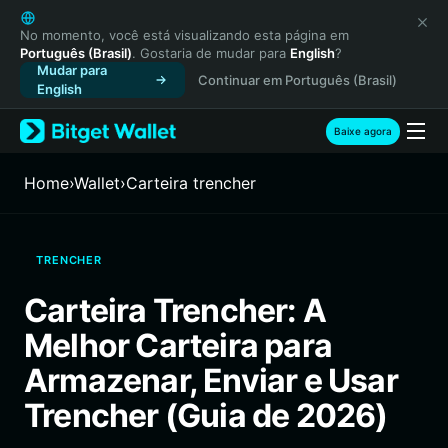
English
日本語
No momento, você está visualizando esta página em
Português (Brasil)
. Gostaria de mudar para
English
?
Tiếng Việt
Mudar para
Continuar em Português (Brasil)
Русский
English
Español (Latinoamérica)
Türkçe
Baixe agora
Italiano
Français
Home
›
Wallet
›
Carteira trencher
Deutsch
简体中文
繁體中文
TRENCHER
Português (Portugal)
Bahasa Indonesia
Carteira Trencher: A
ภาษาไทย
Melhor Carteira para
हिन्दी
বাংলা
Armazenar, Enviar e Usar
Español
Trencher (Guia de 2026)
Português (Brasil)
Español (Argentina)