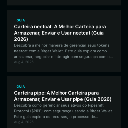
rede BSC.
GUIA
Carteira neetcat: A Melhor Carteira para
Armazenar, Enviar e Usar neetcat (Guia
2026)
Descubra a melhor maneira de gerenciar seus tokens
neetcat com a Bitget Wallet. Este guia explora como
armazenar, negociar e interagir com segurança com o
Aug 4, 2026
ecossistema de meme tokens neetcat baseado em
Solana.
GUIA
Carteira pipe: A Melhor Carteira para
Armazenar, Enviar e Usar pipe (Guia 2026)
Descubra como gerenciar seus ativos do Pipeshift
Protocol ($PIPE) com segurança usando a Bitget Wallet.
Este guia explora os recursos, o processo de
Aug 4, 2026
configuração e a utilidade da melhor carteira para