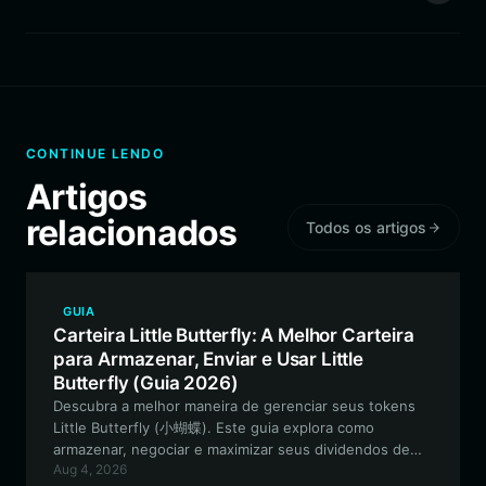
CONTINUE LENDO
Artigos
relacionados
Todos os artigos
GUIA
Carteira Little Butterfly: A Melhor Carteira
para Armazenar, Enviar e Usar Little
Butterfly (Guia 2026)
Descubra a melhor maneira de gerenciar seus tokens
Little Butterfly (小蝴蝶). Este guia explora como
armazenar, negociar e maximizar seus dividendos de
Aug 4, 2026
forma segura usando o ecossistema da Bitget Wallet na