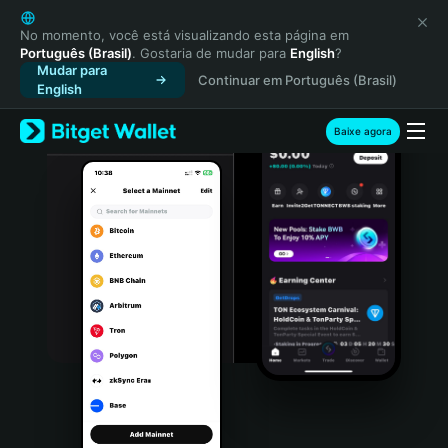
English
日本語
No momento, você está visualizando esta página em
Português (Brasil)
. Gostaria de mudar para
English
?
Tiếng Việt
Mudar para
Continuar em Português (Brasil)
Русский
English
Español (Latinoamérica)
Türkçe
Baixe agora
Italiano
Français
Deutsch
简体中文
繁體中文
Português (Portugal)
Bahasa Indonesia
ภาษาไทย
हिन्दी
বাংলা
Español
Português (Brasil)
Español (Argentina)