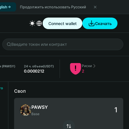
lish
Продолжить использовать Русский
Connect wallet
Скачать
Риски
м (PAWSY)
24 ч. объем
(USDT)
0.0000212
2
ro
Своп
PAWSY
Base