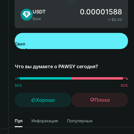
0.00001588
USDT
Base
≈ $
0.00
Своп
Скачайте Bitget Wallet
Что вы думаете о PAWSY сегодня?
50
%
50
%
Хорошо
Плохо
Пул
Информация
Популярные