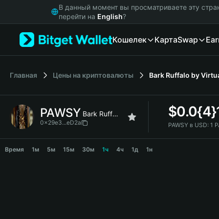
English
В данный момент вы просматриваете эту стра
日本語
перейти на
English
?
Tiếng Việt
Кошелек
Карта
Swap
Ear
Русский
Español (Latinoamérica)
Türkçe
Italiano
Главная
Цены на криптовалюты
Bark Ruffalo by Virtu
Français
Deutsch
$
0.0{4
PAWSY
简体中文
Bark Ruffalo by Virtuals
繁體中文
0x29e3...eD2a
PAWSY в USD:
1 
Português (Portugal)
PAWSY Price Chart
Bahasa Indonesia
Время
1м
5м
15м
30м
1ч
4ч
1д
1н
ภาษาไทย
हिन्दी
বাংলা
Español
Português (Brasil)
Español (Argentina)