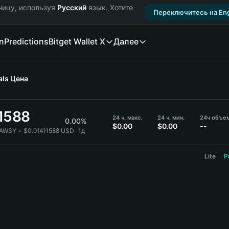
ницу, используя
Русский
язык. Хотите
Переключитесь на Eng
n
Predictions
Bitget Wallet X
Далее
als
Цена
}1588
24 ч. макс.
24 ч. мин.
24ч объе
0.00%
$0.00
$0.00
--
PAWSY = $0.0{4}1588 USD
1д
Lite
P