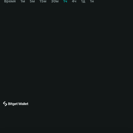
Время
1м
5м
15м
30м
1ч
4ч
1д
1н