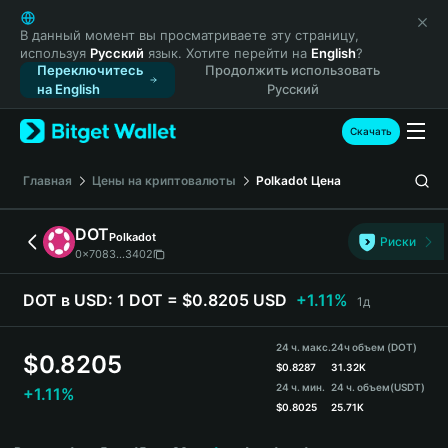
English
日本語
В данный момент вы просматриваете эту страницу,
используя
Русский
язык. Хотите перейти на
English
?
Tiếng Việt
Переключитесь
Продолжить использовать
Русский
на English
Русский
Español (Latinoamérica)
Türkçe
Скачать
Italiano
Français
Главная
Цены на криптовалюты
Polkadot
Цена
Deutsch
简体中文
DOT
Polkadot
Риски
繁體中文
0x7083...3402
Português (Portugal)
Bahasa Indonesia
DOT в USD:
1 DOT = $0.8205 USD
+1.11%
1д
ภาษาไทย
हिन्दी
24 ч. макс.
24ч объем (DOT)
$
0.8205
বাংলা
$
0.8287
31.32K
24 ч. мин.
24 ч. объем
(USDT)
+1.11%
Español
$
0.8025
25.71K
Português (Brasil)
DOT Price Chart
Español (Argentina)