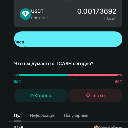
0.00173692
USDT
BNB Chain
≈ $
0.00
Своп
Скачайте Bitget Wallet
Что вы думаете о TCASH сегодня?
50
%
50
%
Хорошо
Плохо
Пул
Информация
Популярные
$445
PancakeSwap