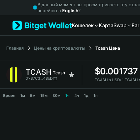
English
В данный момент вы просматриваете эту стра
日本語
перейти на
English
?
Tiếng Việt
Кошелек
Карта
Swap
Ear
Русский
Español (Latinoamérica)
Türkçe
Italiano
Главная
Цены на криптовалюты
Tcash
Цена
Français
Deutsch
$
0.001737
TCASH
简体中文
Tcash
繁體中文
0x87C3...48bD
TCASH в USD:
1 TCASH 
Português (Portugal)
TCASH Price Chart
Bahasa Indonesia
Время
1м
5м
15м
30м
1ч
4ч
1д
1н
ภาษาไทย
हिन्दी
বাংলা
Español
Português (Brasil)
Español (Argentina)