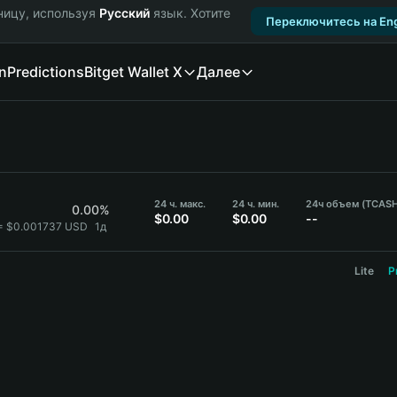
ницу, используя
Русский
язык. Хотите
Переключитесь на Eng
n
Predictions
Bitget Wallet X
Далее
24 ч. макс.
24 ч. мин.
24ч объем (TCASH
0.00%
$0.00
$0.00
--
= $0.001737 USD
1д
Lite
P