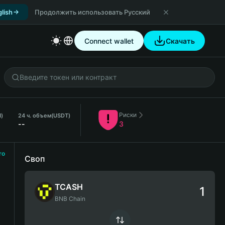
lish
Продолжить использовать Русский
Connect wallet
Скачать
Риски
)
24 ч. объем
(USDT)
--
3
ro
Своп
TCASH
BNB Chain