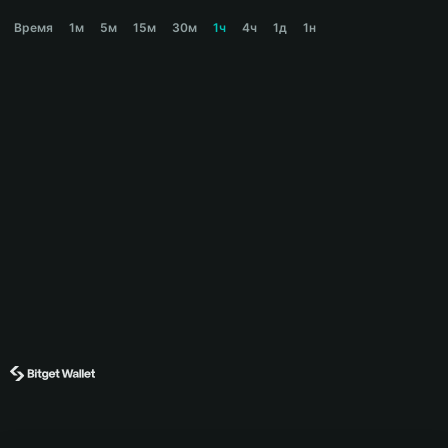
SPELL Price Chart
Время
1м
5м
15м
30м
1ч
4ч
1д
1н