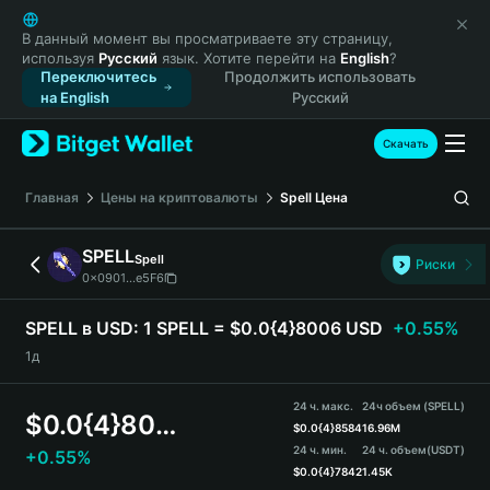
English
日本語
В данный момент вы просматриваете эту страницу,
используя
Русский
язык. Хотите перейти на
English
?
Tiếng Việt
Переключитесь
Продолжить использовать
Русский
на English
Русский
Español (Latinoamérica)
Türkçe
Скачать
Italiano
Français
Главная
Цены на криптовалюты
Spell
Цена
Deutsch
简体中文
SPELL
Spell
Риски
繁體中文
0x0901...e5F6
Português (Portugal)
Bahasa Indonesia
SPELL в USD:
1 SPELL = $0.0{4}8006 USD
+0.55%
ภาษาไทย
1д
हिन्दी
বাংলা
24 ч. макс.
24ч объем (SPELL)
$
0.0{4}8006
Español
$
0.0{4}8584
16.96M
24 ч. мин.
24 ч. объем
(USDT)
+0.55%
Português (Brasil)
$
0.0{4}7842
1.45K
Español (Argentina)