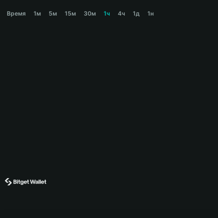
ORDER Price Chart
Время
1м
5м
15м
30м
1ч
4ч
1д
1н