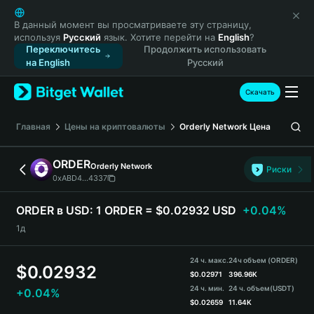
English
日本語
В данный момент вы просматриваете эту страницу,
используя
Русский
язык. Хотите перейти на
English
?
Tiếng Việt
Переключитесь
Продолжить использовать
Русский
на English
Русский
Español (Latinoamérica)
Türkçe
Скачать
Italiano
Français
Главная
Цены на криптовалюты
Orderly Network
Цена
Deutsch
简体中文
ORDER
Orderly Network
Риски
繁體中文
0xABD4...4337
Português (Portugal)
Bahasa Indonesia
ORDER в USD:
1 ORDER = $0.02932 USD
+0.04%
ภาษาไทย
1д
हिन्दी
বাংলা
24 ч. макс.
24ч объем (ORDER)
$
0.02932
Español
$
0.02971
396.96K
24 ч. мин.
24 ч. объем
(USDT)
+0.04%
Português (Brasil)
$
0.02659
11.64K
Español (Argentina)