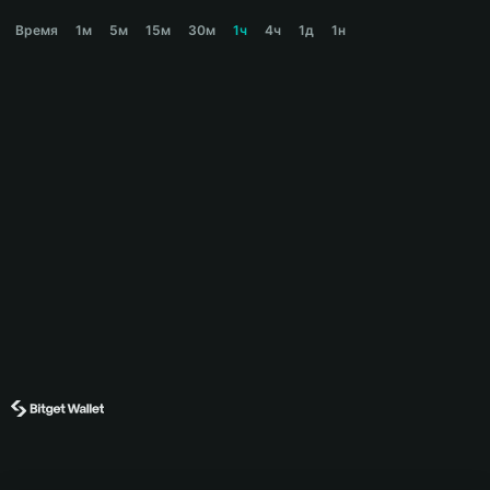
CLANKER Price Chart
Время
1м
5м
15м
30м
1ч
4ч
1д
1н