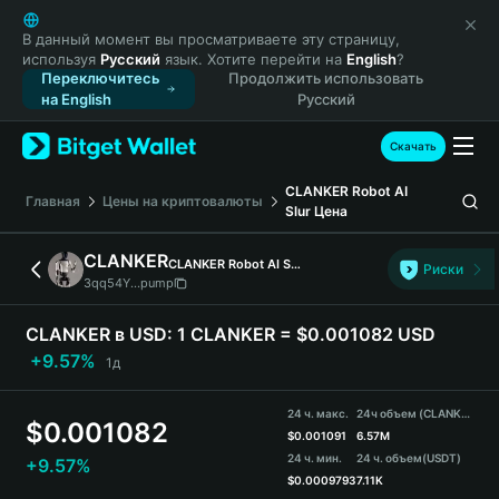
English
日本語
В данный момент вы просматриваете эту страницу,
используя
Русский
язык. Хотите перейти на
English
?
Tiếng Việt
Переключитесь
Продолжить использовать
Русский
на English
Русский
Español (Latinoamérica)
Türkçe
Скачать
Italiano
CLANKER Robot AI
Français
Главная
Цены на криптовалюты
Slur
Цена
Deutsch
简体中文
CLANKER
CLANKER Robot AI Slur
Риски
繁體中文
3qq54Y...pump
Português (Portugal)
Bahasa Indonesia
CLANKER в USD:
1 CLANKER = $0.001082 USD
ภาษาไทย
+9.57%
1д
हिन्दी
বাংলা
24 ч. макс.
24ч объем (CLANKER)
$
0.001082
Español
$
0.001091
6.57M
24 ч. мин.
24 ч. объем
(USDT)
+9.57%
Português (Brasil)
$
0.0009793
7.11K
Español (Argentina)