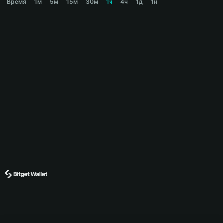
Время
1м
5м
15м
30м
1ч
4ч
1д
1н