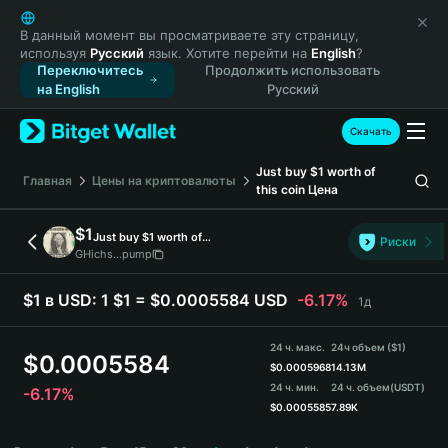
English
日本語
В данный момент вы просматриваете эту страницу,
используя
Русский
язык. Хотите перейти на
English
?
Tiếng Việt
Переключитесь
Продолжить использовать
Русский
на English
Русский
Español (Latinoamérica)
Türkçe
Скачать
Italiano
Just buy $1 worth of
Français
Главная
Цены на криптовалюты
this coin
Цена
Deutsch
简体中文
$1
Just buy $1 worth of this coin
Риски
繁體中文
GHichs...pump
Português (Portugal)
Bahasa Indonesia
$1 в USD:
1 $1 = $0.0005584 USD
-6.17%
1д
ภาษาไทย
हिन्दी
24 ч. макс.
24ч объем ($1)
$
0.0005584
বাংলা
$
0.0005968
14.13M
24 ч. мин.
24 ч. объем
(USDT)
-6.17%
Español
$
0.0005585
7.89K
Português (Brasil)
$1 Price Chart
Español (Argentina)