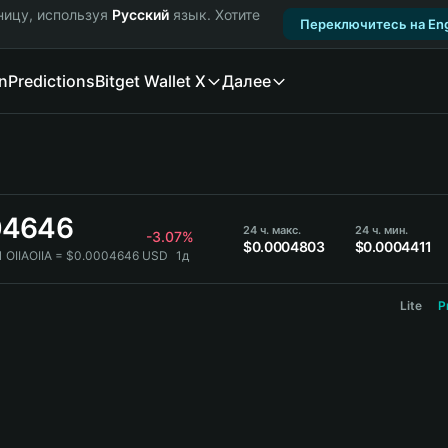
ницу, используя
Русский
язык. Хотите
Переключитесь на Eng
n
Predictions
Bitget Wallet X
Далее
04646
24 ч. макс.
24 ч. мин.
-3.07%
$0.0004803
$0.0004411
1 OIIAOIIA = $0.0004646 USD
1д
Lite
P