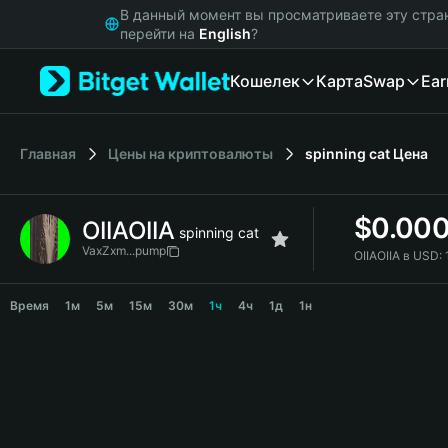
English
В данный момент вы просматриваете эту стра
日本語
перейти на
English
?
Tiếng Việt
Кошелек
Карта
Swap
Ear
Русский
Español (Latinoamérica)
Türkçe
Italiano
Главная
Цены на криптовалюты
spinning cat
Цена
Français
Deutsch
$
0.00
OIIAOIIA
简体中文
spinning cat
繁體中文
VaxZxm...pump
OIIAOIIA в USD:
Português (Portugal)
OIIAOIIA Price Chart
Bahasa Indonesia
Время
1м
5м
15м
30м
1ч
4ч
1д
1н
ภาษาไทย
हिन्दी
বাংলা
Español
Português (Brasil)
Español (Argentina)