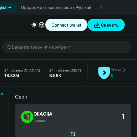
lish
Продолжить использовать Русский
Connect wallet
Скачать
Риски
24ч объем (OIIAOIIA)
24 ч. объем
(USDT)
18.33M
8.56K
0
ro
Своп
OIIAOIIA
Solana