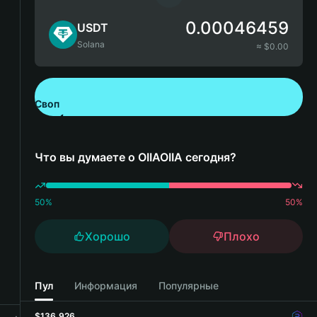
0.00046459
USDT
Solana
≈ $
0.00
Своп
Скачайте Bitget Wallet
Что вы думаете о OIIAOIIA сегодня?
50
%
50
%
Хорошо
Плохо
Пул
Информация
Популярные
$136,926