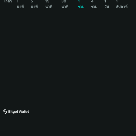
เวลา
1
5
15
30
1
4
1
1
นาที
นาที
นาที
นาที
ชม.
ชม.
วัน
สัปดาห์