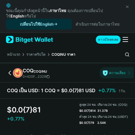
English
日本語
ขณะนี้คุณกำลังดูหน้านี้ใน
ภาษาไทย
คุณต้องการเปลี่ยนไป
ใช้
English
หรือไม่
Tiếng Việt
เปลี่ยนไปใช้English
ดำเนินการต่อในภาษาไทย
Русский
Español (Latinoamérica)
Türkçe
ดาวน์โหลดเลย
Italiano
Français
หน้าแรก
ราคาคริปโต
COQINU
ราคา
Deutsch
简体中文
COQ
COQINU
ความเสี่ยง
繁體中文
0x420F...2329
Português (Portugal)
Bahasa Indonesia
COQ เป็น USD:
1 COQ = $0.0{7}81 USD
+0.77%
1วัน
ภาษาไทย
हिन्दी
สูงสุด 24 ชม.
ปริมาณ 24 ชม. (COQ)
$
0.0{7}81
বাংলা
$
0.0{7}814
31.37B
ต่ำสุด 24 ชม.
ปริมาณ 24 ชม.
(USDT)
+0.77%
Español
$
0.0{7}79
2.54K
Português (Brasil)
COQ Price Chart
Español (Argentina)