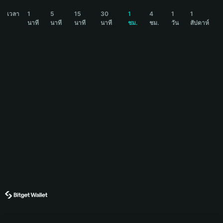
VADER Price Chart
เวลา
1
5
15
30
1
4
1
1
นาที
นาที
นาที
นาที
ชม.
ชม.
วัน
สัปดาห์