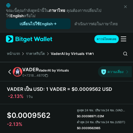
English
日本語
ขณะนี้คุณกำลังดูหน้านี้ใน
ภาษาไทย
คุณต้องการเปลี่ยนไป
ใช้
English
หรือไม่
Tiếng Việt
เปลี่ยนไปใช้English
ดำเนินการต่อในภาษาไทย
Русский
Español (Latinoamérica)
Türkçe
ดาวน์โหลดเลย
Italiano
Français
หน้าแรก
ราคาคริปโต
VaderAI by Virtuals
ราคา
Deutsch
简体中文
VADER
VaderAI by Virtuals
ความเสี่ยง
繁體中文
0x7318...4870
Português (Portugal)
Bahasa Indonesia
VADER เป็น USD:
1 VADER = $0.0009562 USD
ภาษาไทย
-2.13%
1วัน
हिन्दी
বাংলা
สูงสุด 24 ชม.
ปริมาณ 24 ชม. (VADER)
$
0.0009562
Español
$
0.0009897
1.02M
ต่ำสุด 24 ชม.
ปริมาณ 24 ชม.
(USDT)
-2.13%
Português (Brasil)
$
0.0009562
985
Español (Argentina)