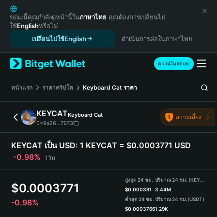
English
日本語
ขณะนี้คุณกำลังดูหน้านี้ใน
ภาษาไทย
คุณต้องการเปลี่ยนไป
ใช้
English
หรือไม่
Tiếng Việt
เปลี่ยนไปใช้English
ดำเนินการต่อในภาษาไทย
Русский
Español (Latinoamérica)
Türkçe
ดาวน์โหลดเลย
Italiano
Français
หน้าแรก
ราคาคริปโต
Keyboard Cat
ราคา
Deutsch
简体中文
KEYCAT
Keyboard Cat
ความเสี่ยง
繁體中文
0x9a26...7973
Português (Portugal)
Bahasa Indonesia
KEYCAT เป็น USD:
1 KEYCAT = $0.0003771 USD
ภาษาไทย
-0.98%
1วัน
हिन्दी
বাংলা
สูงสุด 24 ชม.
ปริมาณ 24 ชม. (KEYCAT)
$
0.0003771
Español
$
0.000391
3.44M
ต่ำสุด 24 ชม.
ปริมาณ 24 ชม.
(USDT)
-0.98%
Português (Brasil)
$
0.0003766
1.29K
Español (Argentina)