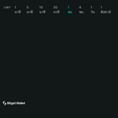
KEYCAT Price Chart
เวลา
1
5
15
30
1
4
1
1
นาที
นาที
นาที
นาที
ชม.
ชม.
วัน
สัปดาห์