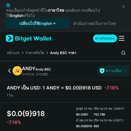
English
日本語
ขณะนี้คุณกำลังดูหน้านี้ใน
ภาษาไทย
คุณต้องการเปลี่ยนไป
ใช้
English
หรือไม่
Tiếng Việt
เปลี่ยนไปใช้English
ดำเนินการต่อในภาษาไทย
Русский
Español (Latinoamérica)
Türkçe
ดาวน์โหลดเลย
Italiano
Français
หน้าแรก
ราคาคริปโต
Andy BSC
ราคา
Deutsch
简体中文
ANDY
Andy BSC
ความเสี่ยง
繁體中文
0x01CA...E1D8
Português (Portugal)
Bahasa Indonesia
ANDY เป็น USD:
1 ANDY = $0.0{9}918 USD
-7.16%
ภาษาไทย
1วัน
हिन्दी
বাংলা
สูงสุด 24 ชม.
ปริมาณ 24 ชม. (ANDY)
$
0.0{9}918
Español
$
0.0{8}1
752.76B
ต่ำสุด 24 ชม.
ปริมาณ 24 ชม.
(USDT)
-7.16%
Português (Brasil)
$
0.0{9}918
693
Español (Argentina)