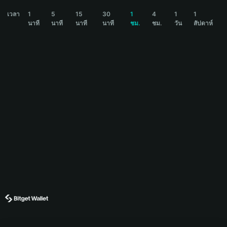
ANDY Price Chart
เวลา
1
5
15
30
1
4
1
1
นาที
นาที
นาที
นาที
ชม.
ชม.
วัน
สัปดาห์