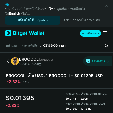
English
日本語
ขณะนี้คุณกำลังดูหน้านี้ใน
ภาษาไทย
คุณต้องการเปลี่ยนไป
ใช้
English
หรือไม่
Tiếng Việt
เปลี่ยนไปใช้English
ดำเนินการต่อในภาษาไทย
Русский
Español (Latinoamérica)
Türkçe
ดาวน์โหลดเลย
Italiano
Français
หน้าแรก
ราคาคริปโต
CZ'S DOG
ราคา
Deutsch
简体中文
BROCCOLI
CZ'S DOG
ความเสี่ยง
繁體中文
0x6d5A...6714
Português (Portugal)
Bahasa Indonesia
BROCCOLI เป็น USD:
1 BROCCOLI = $0.01395 USD
ภาษาไทย
-2.33%
1วัน
हिन्दी
বাংলা
สูงสุด 24 ชม.
ปริมาณ 24 ชม. (BROCCOLI)
$
0.01395
Español
$
0.0144
8.69M
ต่ำสุด 24 ชม.
ปริมาณ 24 ชม.
(USDT)
-2.33%
Português (Brasil)
$
0.01360
121.33K
Español (Argentina)