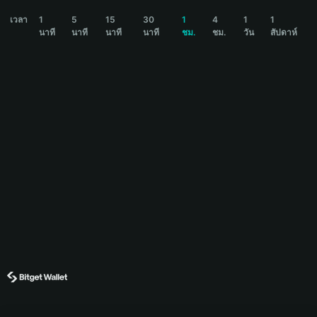
BROCCOLI Price Chart
เวลา
1
5
15
30
1
4
1
1
นาที
นาที
นาที
นาที
ชม.
ชม.
วัน
สัปดาห์