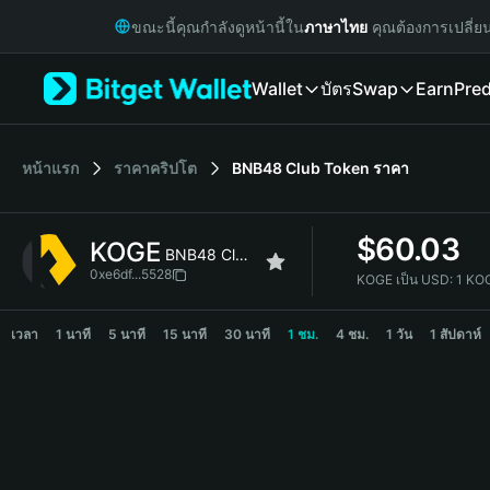
English
ขณะนี้คุณกำลังดูหน้านี้ใน
ภาษาไทย
คุณต้องการเปลี่ย
日本語
Tiếng Việt
Wallet
บัตร
Swap
Earn
Pred
Русский
Español (Latinoamérica)
Türkçe
Italiano
หน้าแรก
ราคาคริปโต
BNB48 Club Token
ราคา
Français
Deutsch
$
60.03
KOGE
简体中文
BNB48 Club Token
繁體中文
0xe6df...5528
KOGE เป็น USD:
1 KO
Português (Portugal)
KOGE Price Chart
Bahasa Indonesia
เวลา
1 นาที
5 นาที
15 นาที
30 นาที
1 ชม.
4 ชม.
1 วัน
1 สัปดาห์
ภาษาไทย
हिन्दी
বাংলা
Español
Português (Brasil)
Español (Argentina)