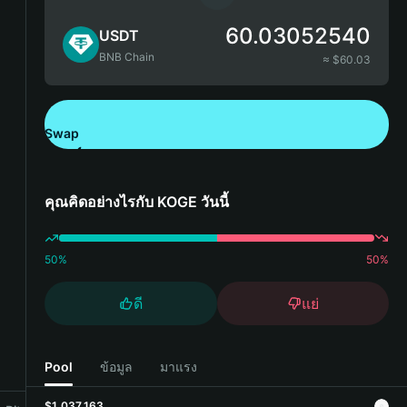
60.03052540
USDT
BNB Chain
≈ $
60.03
Swap
ดาวน์โหลด Bitget Wallet
คุณคิดอย่างไรกับ KOGE วันนี้
50
%
50
%
ดี
แย่
Pool
ข้อมูล
มาแรง
$1,037,163