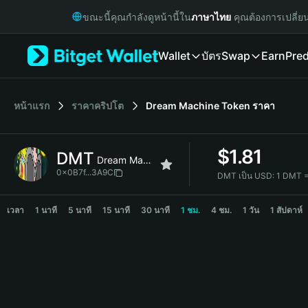
English
ขณะนี้คุณกำลังดูหน้านี้ใน
ภาษาไทย
คุณต้องการเปลี่ย
日本語
Tiếng Việt
Wallet
บัตร
Swap
Earn
Pred
Русский
Español (Latinoamérica)
Türkçe
Italiano
หน้าแรก
ราคาคริปโต
Dream Machine Token
ราคา
Français
Deutsch
$
1.81
DMT
简体中文
Dream Machine Token
繁體中文
0x0B7f...3A9C
DMT เป็น USD:
1 DMT =
Português (Portugal)
DMT Price Chart
Bahasa Indonesia
เวลา
1 นาที
5 นาที
15 นาที
30 นาที
1 ชม.
4 ชม.
1 วัน
1 สัปดาห์
ภาษาไทย
हिन्दी
বাংলা
Español
Português (Brasil)
Español (Argentina)