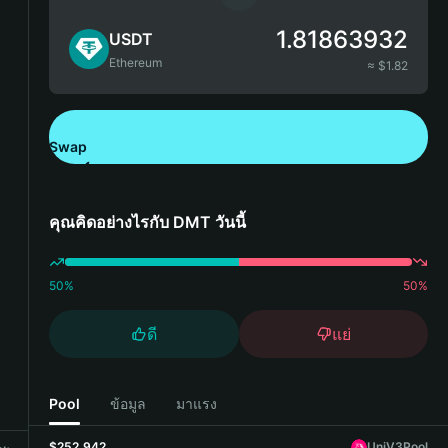
1.81863932
USDT
Ethereum
≈ $
1.82
Swap
ดาวน์โหลด Bitget Wallet
คุณคิดอย่างไรกับ DMT วันนี้
50
%
50
%
ดี
แย่
Pool
ข้อมูล
มาแรง
$252,942
UniV3Pool