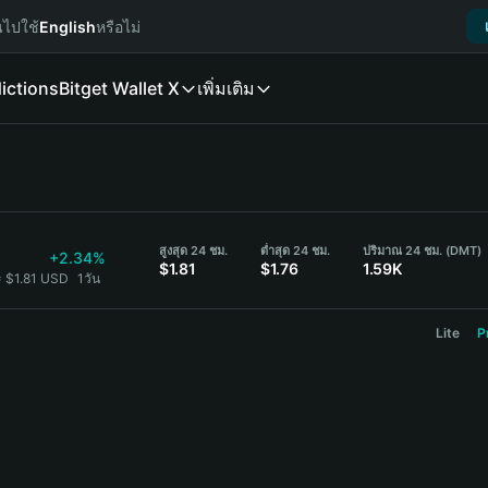
นไปใช้
English
หรือไม่
ictions
Bitget Wallet X
เพิ่มเติม
สูงสุด 24 ชม.
ต่ำสุด 24 ชม.
ปริมาณ 24 ชม. (DMT)
+2.34%
$1.81
$1.76
1.59K
 $1.81 USD
1วัน
Lite
P