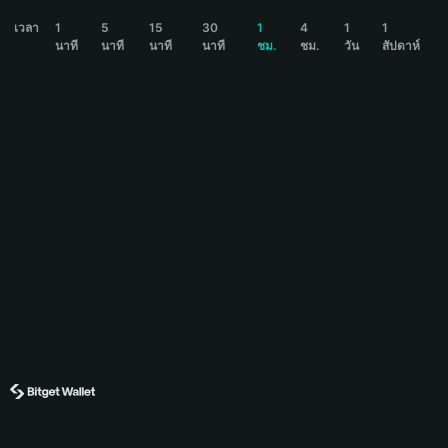
CREAM Price Chart
เวลา
1
5
15
30
1
4
1
1
นาที
นาที
นาที
นาที
ชม.
ชม.
วัน
สัปดาห์