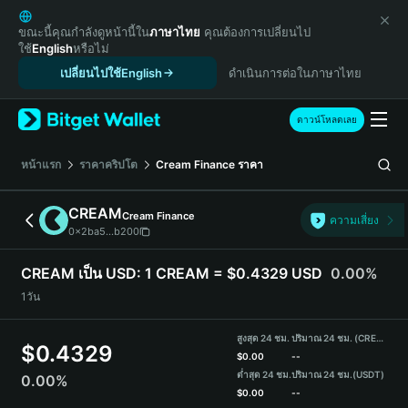
English
日本語
ขณะนี้คุณกำลังดูหน้านี้ใน
ภาษาไทย
คุณต้องการเปลี่ยนไป
ใช้
English
หรือไม่
Tiếng Việt
เปลี่ยนไปใช้English
ดำเนินการต่อในภาษาไทย
Русский
Español (Latinoamérica)
Türkçe
ดาวน์โหลดเลย
Italiano
Français
หน้าแรก
ราคาคริปโต
Cream Finance
ราคา
Deutsch
简体中文
CREAM
Cream Finance
ความเสี่ยง
繁體中文
0x2ba5...b200
Português (Portugal)
Bahasa Indonesia
CREAM เป็น USD:
1 CREAM = $0.4329 USD
0.00%
ภาษาไทย
1วัน
हिन्दी
বাংলা
สูงสุด 24 ชม.
ปริมาณ 24 ชม. (CREAM)
$
0.4329
Español
$
0.00
--
ต่ำสุด 24 ชม.
ปริมาณ 24 ชม.
(USDT)
0.00%
Português (Brasil)
$
0.00
--
Español (Argentina)