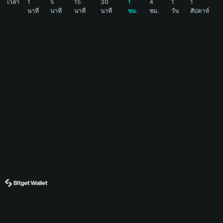
เวลา
1
5
15
30
1
4
1
1
นาที
นาที
นาที
นาที
ชม.
ชม.
วัน
สัปดาห์