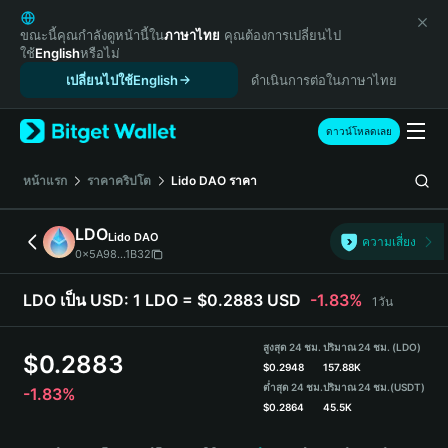
English
日本語
ขณะนี้คุณกำลังดูหน้านี้ใน
ภาษาไทย
คุณต้องการเปลี่ยนไป
ใช้
English
หรือไม่
Tiếng Việt
เปลี่ยนไปใช้English
ดำเนินการต่อในภาษาไทย
Русский
Español (Latinoamérica)
Türkçe
ดาวน์โหลดเลย
Italiano
Français
หน้าแรก
ราคาคริปโต
Lido DAO
ราคา
Deutsch
简体中文
LDO
Lido DAO
ความเสี่ยง
繁體中文
0x5A98...1B32
Português (Portugal)
Bahasa Indonesia
LDO เป็น USD:
1 LDO = $0.2883 USD
-1.83%
1วัน
ภาษาไทย
हिन्दी
สูงสุด 24 ชม.
ปริมาณ 24 ชม. (LDO)
$
0.2883
বাংলা
$
0.2948
157.88K
ต่ำสุด 24 ชม.
ปริมาณ 24 ชม.
(USDT)
-1.83%
Español
$
0.2864
45.5K
Português (Brasil)
LDO Price Chart
Español (Argentina)