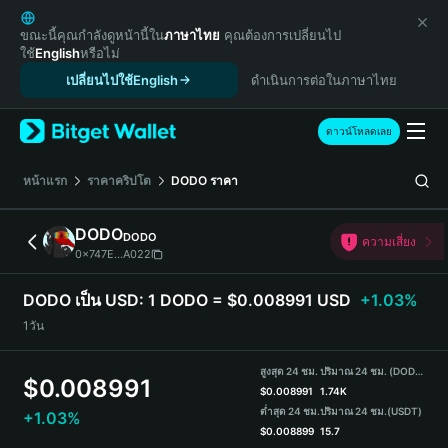
English
日本語
ขณะนี้คุณกำลังดูหน้านี้ใน
ภาษาไทย
คุณต้องการเปลี่ยนไป
ใช้
English
หรือไม่
Tiếng Việt
เปลี่ยนไปใช้English
ดำเนินการต่อในภาษาไทย
Русский
Español (Latinoamérica)
Türkçe
ดาวน์โหลดเลย
Italiano
Français
หน้าแรก
ราคาคริปโต
DODO
ราคา
Deutsch
简体中文
DODO
DODO
ความเสี่ยง
繁體中文
0x747E...A022
Português (Portugal)
Bahasa Indonesia
DODO เป็น USD:
1 DODO = $0.008991 USD
+1.03%
ภาษาไทย
1วัน
हिन्दी
বাংলা
สูงสุด 24 ชม.
ปริมาณ 24 ชม. (DODO)
$
0.008991
Español
$
0.008991
1.74K
ต่ำสุด 24 ชม.
ปริมาณ 24 ชม.
(USDT)
+1.03%
Português (Brasil)
$
0.008899
15.7
Español (Argentina)