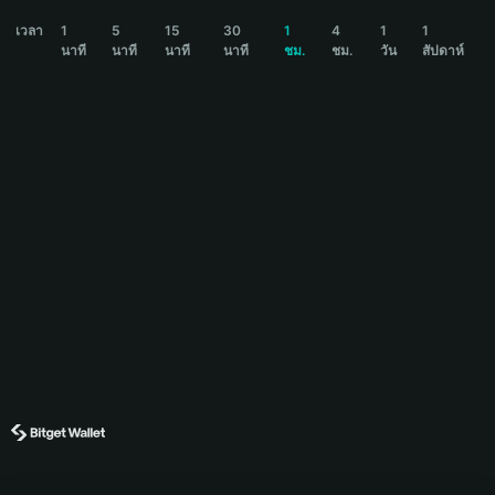
DODO Price Chart
เวลา
1
5
15
30
1
4
1
1
นาที
นาที
นาที
นาที
ชม.
ชม.
วัน
สัปดาห์