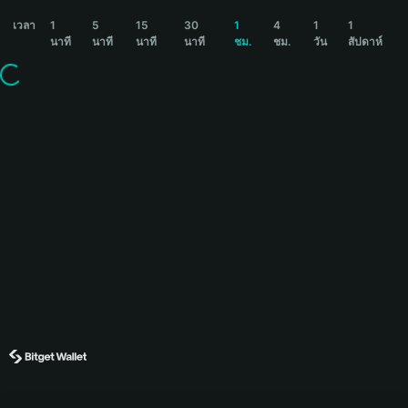
DOGC Price Chart
เวลา
1
5
15
30
1
4
1
1
นาที
นาที
นาที
นาที
ชม.
ชม.
วัน
สัปดาห์