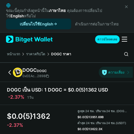
English
日本語
ขณะนี้คุณกำลังดูหน้านี้ใน
ภาษาไทย
คุณต้องการเปลี่ยนไป
ใช้
English
หรือไม่
Tiếng Việt
เปลี่ยนไปใช้English
ดำเนินการต่อในภาษาไทย
Русский
Español (Latinoamérica)
Türkçe
ดาวน์โหลดเลย
Italiano
Français
หน้าแรก
ราคาคริปโต
DOGC
ราคา
Deutsch
简体中文
DOGC
DOGC
ความเสี่ยง
繁體中文
0xEEAc...2898
Português (Portugal)
Bahasa Indonesia
DOGC เป็น USD:
1 DOGC = $0.0{5}1362 USD
ภาษาไทย
-2.37%
1วัน
हिन्दी
বাংলা
สูงสุด 24 ชม.
ปริมาณ 24 ชม. (DOGC)
$
0.0{5}1362
Español
$
0.0{5}1395
1.69B
ต่ำสุด 24 ชม.
ปริมาณ 24 ชม.
(USDT)
-2.37%
Português (Brasil)
$
0.0{5}1362
2.3K
Español (Argentina)