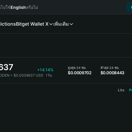
นไปใช้
English
หรือไม่
ictions
Bitget Wallet X
เพิ่มเติม
637
สูงสุด 24 ชม.
ต่ำสุด 24 ชม.
+14.14%
$0.0009702
$0.0008443
BODEN = $0.0009637 USD
1วัน
Lite
P