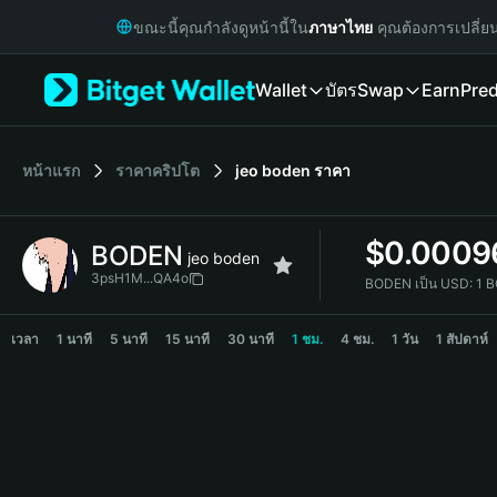
English
ขณะนี้คุณกำลังดูหน้านี้ใน
ภาษาไทย
คุณต้องการเปลี่ย
日本語
Tiếng Việt
Wallet
บัตร
Swap
Earn
Pred
Русский
Español (Latinoamérica)
Türkçe
Italiano
หน้าแรก
ราคาคริปโต
jeo boden
ราคา
Français
Deutsch
$
0.0009
BODEN
简体中文
jeo boden
繁體中文
3psH1M...QA4o
BODEN เป็น USD:
1 
Português (Portugal)
BODEN Price Chart
Bahasa Indonesia
เวลา
1 นาที
5 นาที
15 นาที
30 นาที
1 ชม.
4 ชม.
1 วัน
1 สัปดาห์
ภาษาไทย
हिन्दी
বাংলা
Español
Português (Brasil)
Español (Argentina)