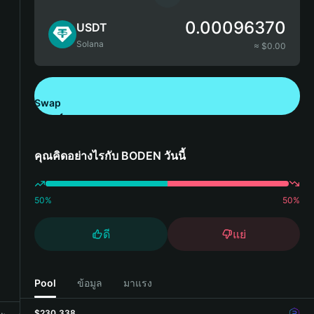
0.00096370
USDT
Solana
≈ $
0.00
Swap
ดาวน์โหลด Bitget Wallet
คุณคิดอย่างไรกับ BODEN วันนี้
50
%
50
%
ดี
แย่
Pool
ข้อมูล
มาแรง
$230,338