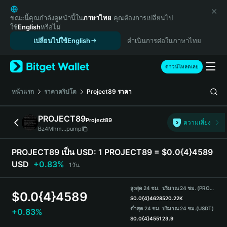
English
日本語
ขณะนี้คุณกำลังดูหน้านี้ใน
ภาษาไทย
คุณต้องการเปลี่ยนไป
ใช้
English
หรือไม่
Tiếng Việt
เปลี่ยนไปใช้English
ดำเนินการต่อในภาษาไทย
Русский
Español (Latinoamérica)
Türkçe
ดาวน์โหลดเลย
Italiano
Français
หน้าแรก
ราคาคริปโต
Project89
ราคา
Deutsch
简体中文
PROJECT89
Project89
ความเสี่ยง
繁體中文
Bz4Mhm...pump
Português (Portugal)
Bahasa Indonesia
PROJECT89 เป็น USD:
1 PROJECT89 = $0.0{4}4589
ภาษาไทย
USD
+0.83%
1วัน
हिन्दी
বাংলা
สูงสุด 24 ชม.
ปริมาณ 24 ชม. (PROJECT89)
$
0.0{4}4589
Español
$
0.0{4}4628
520.22K
ต่ำสุด 24 ชม.
ปริมาณ 24 ชม.
(USDT)
+0.83%
Português (Brasil)
$
0.0{4}4551
23.9
Español (Argentina)