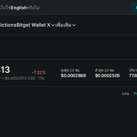
นไปใช้
English
หรือไม่
ictions
Bitget Wallet X
เพิ่มเติม
513
สูงสุด 24 ชม.
ต่ำสุด 24 ชม.
ปริม
-7.32%
$0.0002868
$0.0002505
77.
D = $0.0002513 USD
1วัน
Lite
P