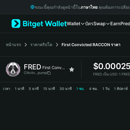
English
ขณะนี้คุณกำลังดูหน้านี้ใน
ภาษาไทย
คุณต้องการเปลี่ย
日本語
Tiếng Việt
Wallet
บัตร
Swap
Earn
Pred
Русский
Español (Latinoamérica)
Türkçe
Italiano
หน้าแรก
ราคาคริปโต
First Convicted RACCON
ราคา
Français
Deutsch
$
0.0002
FRED
简体中文
First Convicted RACCON
繁體中文
CNvitv...pump
FRED เป็น USD:
1 FRE
Português (Portugal)
FRED Price Chart
Bahasa Indonesia
เวลา
1 นาที
5 นาที
15 นาที
30 นาที
1 ชม.
4 ชม.
1 วัน
1 สัปดาห์
ภาษาไทย
हिन्दी
বাংলা
Español
Português (Brasil)
Español (Argentina)