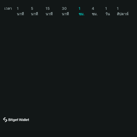
JAK Price Chart
เวลา
1
5
15
30
1
4
1
1
นาที
นาที
นาที
นาที
ชม.
ชม.
วัน
สัปดาห์