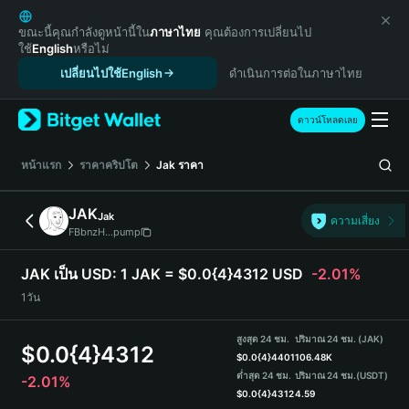
English
日本語
ขณะนี้คุณกำลังดูหน้านี้ใน
ภาษาไทย
คุณต้องการเปลี่ยนไป
ใช้
English
หรือไม่
Tiếng Việt
เปลี่ยนไปใช้English
ดำเนินการต่อในภาษาไทย
Русский
Español (Latinoamérica)
Türkçe
ดาวน์โหลดเลย
Italiano
Français
หน้าแรก
ราคาคริปโต
Jak
ราคา
Deutsch
简体中文
JAK
Jak
ความเสี่ยง
繁體中文
FBbnzH...pump
Português (Portugal)
Bahasa Indonesia
JAK เป็น USD:
1 JAK = $0.0{4}4312 USD
-2.01%
ภาษาไทย
1วัน
हिन्दी
বাংলা
สูงสุด 24 ชม.
ปริมาณ 24 ชม. (JAK)
$
0.0{4}4312
Español
$
0.0{4}4401
106.48K
ต่ำสุด 24 ชม.
ปริมาณ 24 ชม.
(USDT)
-2.01%
Português (Brasil)
$
0.0{4}4312
4.59
Español (Argentina)