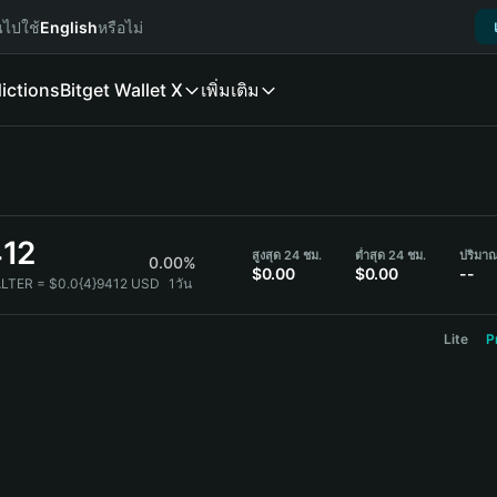
นไปใช้
English
หรือไม่
ictions
Bitget Wallet X
เพิ่มเติม
412
สูงสุด 24 ชม.
ต่ำสุด 24 ชม.
ปริมา
0.00%
$0.00
$0.00
--
ALTER = $0.0{4}9412 USD
1วัน
Lite
P