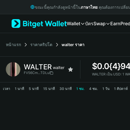
English
ขณะนี้คุณกำลังดูหน้านี้ใน
ภาษาไทย
คุณต้องการเปลี่ย
日本語
Tiếng Việt
Wallet
บัตร
Swap
Earn
Pred
Русский
Español (Latinoamérica)
Türkçe
Italiano
หน้าแรก
ราคาคริปโต
walter
ราคา
Français
Deutsch
$
0.0{4}9
WALTER
简体中文
walter
繁體中文
FV56Cm...TDLu
WALTER เป็น USD:
1 W
Português (Portugal)
WALTER Price Chart
Bahasa Indonesia
เวลา
1 นาที
5 นาที
15 นาที
30 นาที
1 ชม.
4 ชม.
1 วัน
1 สัปดาห์
ภาษาไทย
हिन्दी
বাংলা
Español
Português (Brasil)
Español (Argentina)