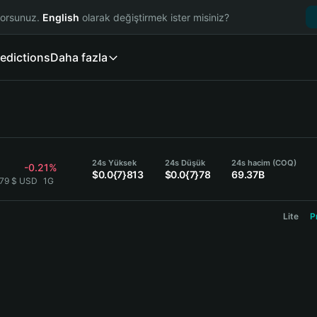
yorsunuz.
English
olarak değiştirmek ister misiniz?
edictions
Daha fazla
24s Yüksek
24s Düşük
24s hacim (COQ)
-0.21%
$0.0{7}813
$0.0{7}78
69.37B
}79 $ USD
1G
Lite
P