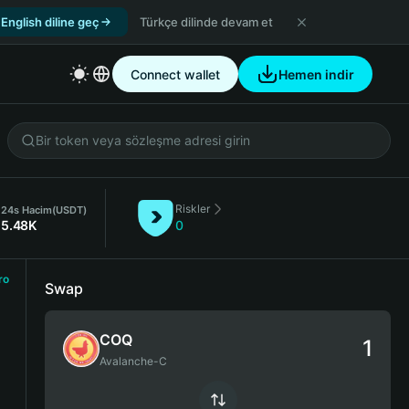
English diline geç
Türkçe dilinde devam et
Connect wallet
Hemen indir
Riskler
24s Hacim
(USDT)
5.48K
0
ro
Swap
COQ
Avalanche-C