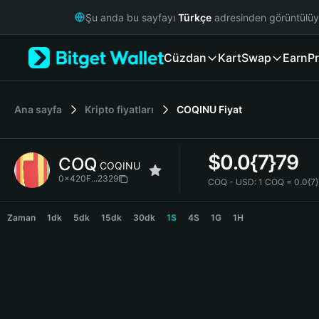
English
Şu anda bu sayfayı
Türkçe
adresinden görüntülü
日本語
Tiếng Việt
Cüzdan
Kart
Swap
Earn
Pr
Русский
Español (Latinoamérica)
Türkçe
Italiano
Ana sayfa
Kripto fiyatları
COQINU
Fiyat
Français
Deutsch
$
0.0{7}79
COQ
简体中文
COQINU
繁體中文
0x420F...2329
COQ - USD:
1 COQ = 0.0{7
Português (Portugal)
COQ Price Chart
Bahasa Indonesia
Zaman
1dk
5dk
15dk
30dk
1S
4S
1G
1H
ภาษาไทย
हिन्दी
বাংলা
Español
Português (Brasil)
Español (Argentina)