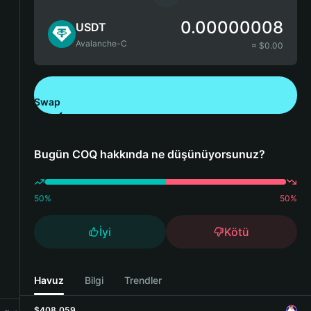
0.00000008
USDT
Avalanche-C
≈ $
0.00
Swap
Bitget Wallet'ı İndirin
Bugün COQ hakkında ne düşünüyorsunuz?
50
%
50
%
İyi
Kötü
Havuz
Bilgi
Trendler
$408,059