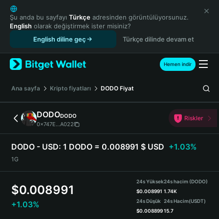
English
日本語
Şu anda bu sayfayı
Türkçe
adresinden görüntülüyorsunuz.
English
olarak değiştirmek ister misiniz?
Tiếng Việt
English diline geç
Türkçe dilinde devam et
Русский
Español (Latinoamérica)
Türkçe
Hemen indir
Italiano
Français
Ana sayfa
Kripto fiyatları
DODO
Fiyat
Deutsch
简体中文
DODO
DODO
Riskler
繁體中文
0x747E...A022
Português (Portugal)
Bahasa Indonesia
DODO - USD:
1 DODO = 0.008991 $ USD
+1.03%
ภาษาไทย
1G
हिन्दी
বাংলা
24s Yüksek
24s hacim (DODO)
$
0.008991
Español
$
0.008991
1.74K
24s Düşük
24s Hacim
(USDT)
+1.03%
Português (Brasil)
$
0.008899
15.7
Español (Argentina)