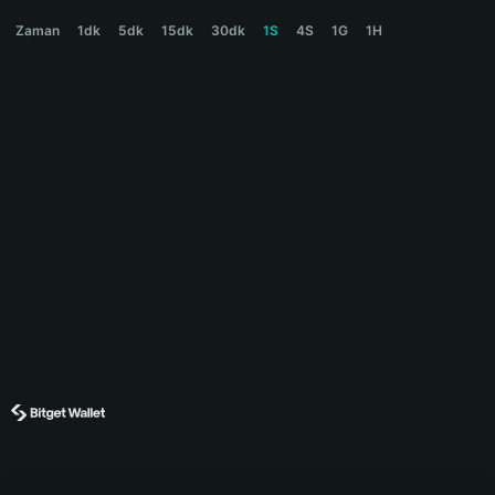
DODO Price Chart
Zaman
1dk
5dk
15dk
30dk
1S
4S
1G
1H