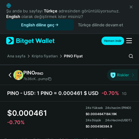
English
日本語
Şu anda bu sayfayı
Türkçe
adresinden görüntülüyorsunuz.
English
olarak değiştirmek ister misiniz?
Tiếng Việt
English diline geç
Türkçe dilinde devam et
Русский
Español (Latinoamérica)
Türkçe
Hemen indir
Italiano
Français
Ana sayfa
Kripto fiyatları
PINO
Fiyat
Deutsch
简体中文
PINO
PINO
Riskler
繁體中文
7b36cK...pump
Português (Portugal)
Bahasa Indonesia
PINO - USD:
1 PINO = 0.000461 $ USD
-0.70%
1G
ภาษาไทย
हिन्दी
24s Yüksek
24s hacim (PINO)
$
0.000461
বাংলা
$
0.0004647
184.19K
24s Düşük
24s Hacim
(USDT)
-0.70%
Español
$
0.0004563
84.9
Português (Brasil)
PINO Price Chart
Español (Argentina)