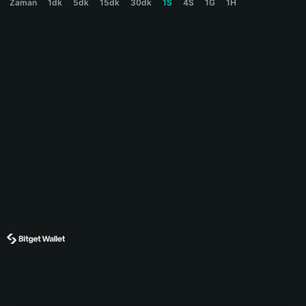
Zaman
1dk
5dk
15dk
30dk
1S
4S
1G
1H