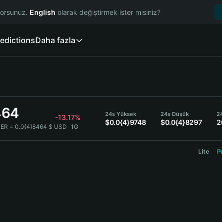
yorsunuz.
English
olarak değiştirmek ister misiniz?
edictions
Daha fazla
464
24s Yüksek
24s Düşük
2
-13.17%
$0.0{4}9748
$0.0{4}8297
2
ER = 0.0{4}8464 $ USD
1G
Lite
P