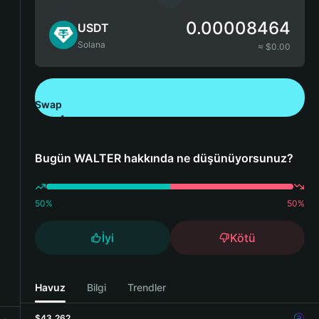
0.00008464
USDT
Solana
≈ $
0.00
Swap
Bitget Wallet'ı İndirin
Bugün WALTER hakkında ne düşünüyorsunuz?
50
%
50
%
İyi
Kötü
Havuz
Bilgi
Trendler
$43,262