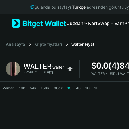
English
Şu anda bu sayfayı
Türkçe
adresinden görüntülü
日本語
Tiếng Việt
Cüzdan
Kart
Swap
Earn
Pr
Русский
Español (Latinoamérica)
Türkçe
Italiano
Ana sayfa
Kripto fiyatları
walter
Fiyat
Français
Deutsch
$
0.0{4}8
WALTER
简体中文
walter
繁體中文
FV56Cm...TDLu
WALTER - USD:
1 WALT
Português (Portugal)
WALTER Price Chart
Bahasa Indonesia
Zaman
1dk
5dk
15dk
30dk
1S
4S
1G
1H
ภาษาไทย
हिन्दी
বাংলা
Español
Português (Brasil)
Español (Argentina)