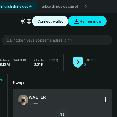
English diline geç
Türkçe dilinde devam et
Connect wallet
Hemen indir
Riskler
4s hacim (WALTER)
24s Hacim
(USDT)
6.12M
2.21K
0
ro
Swap
WALTER
Solana