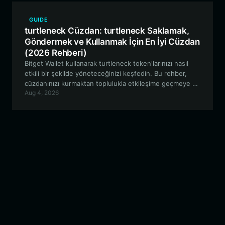
GUIDE
turtleneck Cüzdan: turtleneck Saklamak,
Göndermek ve Kullanmak İçin En İyi Cüzdan
(2026 Rehberi)
Bitget Wallet kullanarak turtleneck token'larınızı nasıl
etkili bir şekilde yöneteceğinizi keşfedin. Bu rehber,
cüzdanınızı kurmaktan toplulukla etkileşime geçmeye ve
Aug 4, 2026
EVM ekosisteminde işlem yapmaya kadar her şeyi
kapsamaktadır.