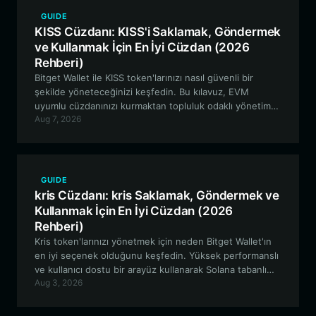
GUIDE
KISS Cüzdanı: KISS'i Saklamak, Göndermek
ve Kullanmak İçin En İyi Cüzdan (2026
Rehberi)
Bitget Wallet ile KISS token'larınızı nasıl güvenli bir
şekilde yöneteceğinizi keşfedin. Bu kılavuz, EVM
uyumlu cüzdanınızı kurmaktan topluluk odaklı yönetime
Aug 7, 2026
katılmaya kadar, Kissing Party ekosistemi hakkında
bilmeniz gereken her şeyi kapsamaktadır.
GUIDE
kris Cüzdanı: kris Saklamak, Göndermek ve
Kullanmak İçin En İyi Cüzdan (2026
Rehberi)
Kris token'larınızı yönetmek için neden Bitget Wallet'ın
en iyi seçenek olduğunu keşfedin. Yüksek performanslı
ve kullanıcı dostu bir arayüz kullanarak Solana tabanlı
Aug 3, 2026
meme topluluğuyla nasıl güvenli bir şekilde
saklayacağınızı, ticaret yapacağınızı ve etkileşime
gireceğinizi öğrenin.