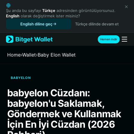
English
日本語
Şu anda bu sayfayı
Türkçe
adresinden görüntülüyorsunuz.
English
olarak değiştirmek ister misiniz?
Tiếng Việt
English diline geç
Türkçe dilinde devam et
Русский
Español (Latinoamérica)
Türkçe
Hemen indir
Italiano
Français
Home
›
Wallet
›
Baby Elon Wallet
Deutsch
简体中文
繁體中文
BABYELON
Português (Portugal)
Bahasa Indonesia
babyelon Cüzdanı:
ภาษาไทย
babyelon'u Saklamak,
हिन्दी
বাংলা
Göndermek ve Kullanmak
Español
İçin En İyi Cüzdan (2026
Português (Brasil)
Español (Argentina)