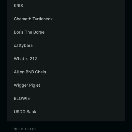
KRIS
Chamath Turtleneck
Boris The Borse
cattybara
What is 212
All on BNB Chain
Wigger Piglet
BLOWIE
USDG Bank
NEED HELP?