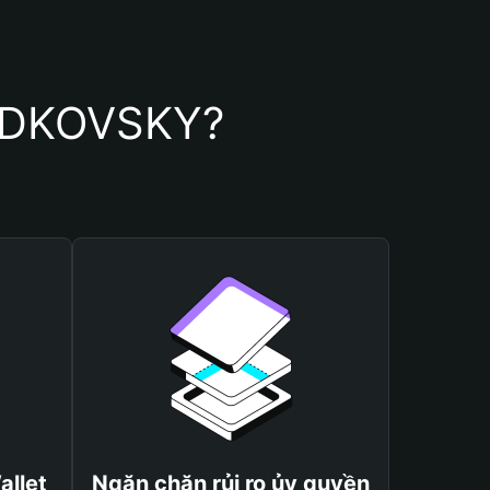
YUDKOVSKY?
allet
Ngăn chặn rủi ro ủy quyền