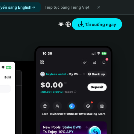
yển sang English
Tiếp tục bằng Tiếng Việt
Tải xuống ngay