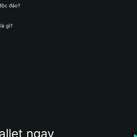
độc đáo?
à gì?
allet ngay