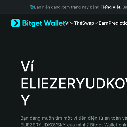
English
Bạn hiện đang xem trang này bằng
Tiếng Việt
. B
日本語
Tiếng Việt
Ví
Thẻ
Swap
Earn
Predicti
Русский
Español (Latinoamérica)
Türkçe
Italiano
Français
Deutsch
Ví
简体中文
繁體中文
ELIEZERYUDKO
Português (Portugal)
Bahasa Indonesia
ภาษาไทย
Y
हिन्दी
বাংলা
Español
Bạn đang muốn tìm một ví tiền điện tử an toàn và 
Português (Brasil)
ELIEZERYUDKOVSKY của mình? Bitget Wallet chính
Español (Argentina)