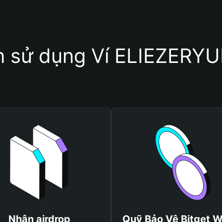
ên sử dụng Ví ELIEZER
Nhận airdrop
Quỹ Bảo Vệ Bitget W