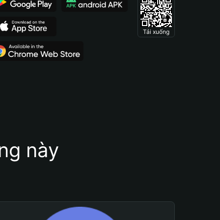
Tải xuống
ung này