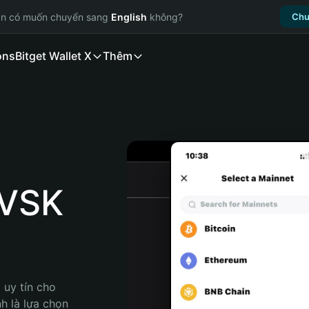
ạn có muốn chuyển sang
English
không?
Chu
ons
Bitget Wallet X
Thêm
VSK
uy tín cho 
 là lựa chọn 