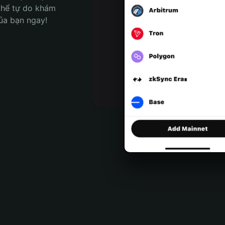
thể tự do khám 
của bạn ngay!