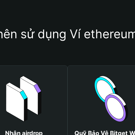
nên sử dụng Ví ethereu
Nhận airdrop
Quỹ Bảo Vệ Bitget W