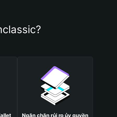
mclassic?
allet
Ngăn chặn rủi ro ủy quyền