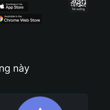
Tải xuống
ung này