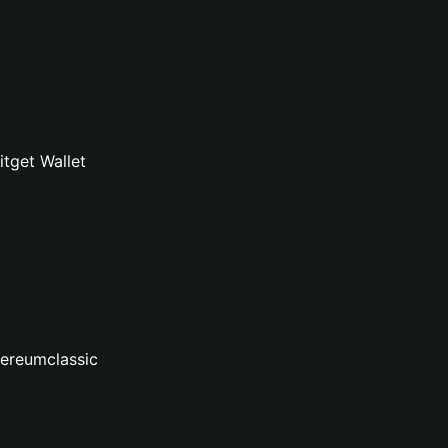
tget Wallet
hereumclassic