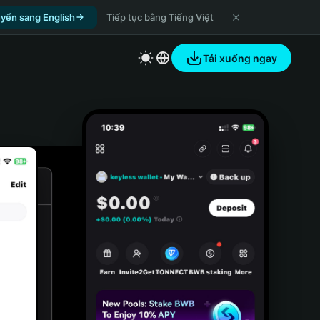
yển sang English
Tiếp tục bằng Tiếng Việt
Tải xuống ngay