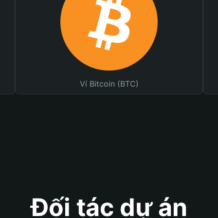
Ví Bitcoin (BTC)
Đối tác dự án