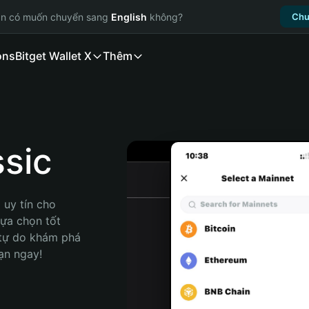
ạn có muốn chuyển sang
English
không?
Chu
ons
Bitget Wallet X
Thêm
sic
uy tín cho 
ựa chọn tốt 
 tự do khám phá 
ạn ngay!