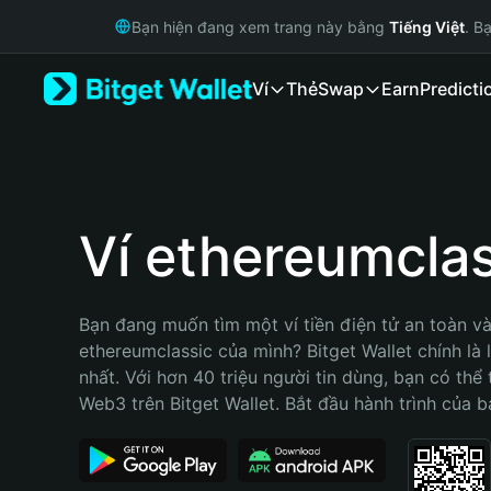
English
Bạn hiện đang xem trang này bằng
Tiếng Việt
. B
日本語
Tiếng Việt
Ví
Thẻ
Swap
Earn
Predicti
Русский
Español (Latinoamérica)
Türkçe
Italiano
Français
Deutsch
Ví ethereumclas
简体中文
繁體中文
Português (Portugal)
Bạn đang muốn tìm một ví tiền điện tử an toàn và 
Bahasa Indonesia
ethereumclassic của mình? Bitget Wallet chính là l
ภาษาไทย
nhất. Với hơn 40 triệu người tin dùng, bạn có thể
हिन्दी
Web3 trên Bitget Wallet. Bắt đầu hành trình của b
বাংলা
Español
Português (Brasil)
Español (Argentina)