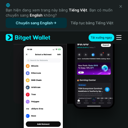
English
日本語
Bạn hiện đang xem trang này bằng
Tiếng Việt
. Bạn có muốn
chuyển sang
English
không?
Tiếng Việt
Chuyển sang English
Tiếp tục bằng Tiếng Việt
Русский
Español (Latinoamérica)
Türkçe
Tải xuống ngay
Italiano
Français
Deutsch
简体中文
繁體中文
Português (Portugal)
Bahasa Indonesia
ภาษาไทย
हिन्दी
বাংলা
Español
Português (Brasil)
Español (Argentina)