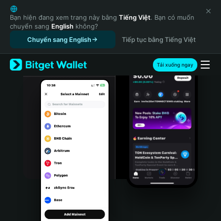
English
日本語
Bạn hiện đang xem trang này bằng
Tiếng Việt
. Bạn có muốn
chuyển sang
English
không?
Tiếng Việt
Chuyển sang English
Tiếp tục bằng Tiếng Việt
Русский
Español (Latinoamérica)
Türkçe
Tải xuống ngay
Italiano
Français
Deutsch
简体中文
繁體中文
Português (Portugal)
Bahasa Indonesia
ภาษาไทย
हिन्दी
বাংলা
Español
Português (Brasil)
Español (Argentina)