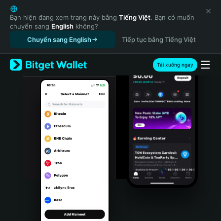
English
日本語
Bạn hiện đang xem trang này bằng
Tiếng Việt
. Bạn có muốn
chuyển sang
English
không?
Tiếng Việt
Chuyển sang English
Tiếp tục bằng Tiếng Việt
Русский
Español (Latinoamérica)
Türkçe
Tải xuống ngay
Italiano
Français
Deutsch
简体中文
繁體中文
Português (Portugal)
Bahasa Indonesia
ภาษาไทย
हिन्दी
বাংলা
Español
Português (Brasil)
Español (Argentina)