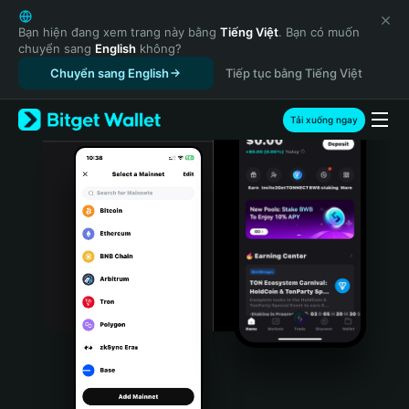
English
日本語
Bạn hiện đang xem trang này bằng
Tiếng Việt
. Bạn có muốn
chuyển sang
English
không?
Tiếng Việt
Chuyển sang English
Tiếp tục bằng Tiếng Việt
Русский
Español (Latinoamérica)
Türkçe
Tải xuống ngay
Italiano
Français
Deutsch
简体中文
繁體中文
Português (Portugal)
Bahasa Indonesia
ภาษาไทย
हिन्दी
বাংলা
Español
Português (Brasil)
Español (Argentina)