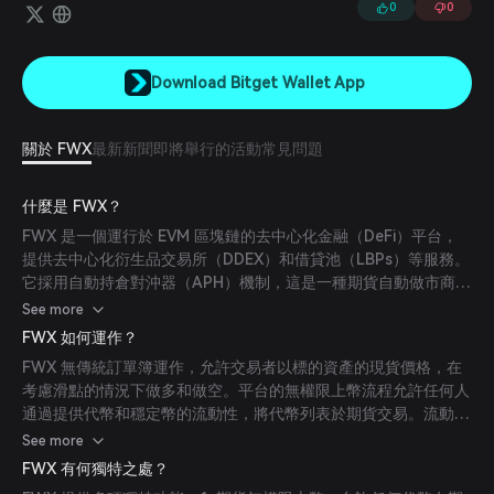
0
0
Download Bitget Wallet App
關於 FWX
最新新聞
即將舉行的活動
常見問題
什麼是 FWX？
FWX 是一個運行於 EVM 區塊鏈的去中心化金融（DeFi）平台，
提供去中心化衍生品交易所（DDEX）和借貸池（LBPs）等服務。
它採用自動持倉對沖器（APH）機制，這是一種期貨自動做市商
（AMM），利用其流動性池的資金在鏈上全面對沖所有持倉風
See more
險。
FWX 如何運作？
FWX 無傳統訂單簿運作，允許交易者以標的資產的現貨價格，在
考慮滑點的情況下做多和做空。平台的無權限上幣流程允許任何人
通過提供代幣和穩定幣的流動性，將代幣列表於期貨交易。流動性
提供者不會遭受無常損失，因為平台的對沖算法能有效管理風險。
See more
FWX 有何獨特之處？