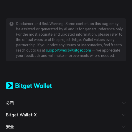
Disclaimer and Risk Warning: Some content on this page may
be assisted or generated by AI and is for general reference only.
For the most accurate and updated information, please refer to
the official website of the project. Bitget Wallet values every
partnership. If you notice any issues or inaccuracies, feel free to
reach out to us at
support.web3@bitget.com
— we appreciate
your feedback and will make improvements where needed.
English
日本語
Tiếng Việt
Русский
公司
Español (Latinoamérica)
Türkçe
Bitget Wallet X
Italiano
Français
安全
Deutsch