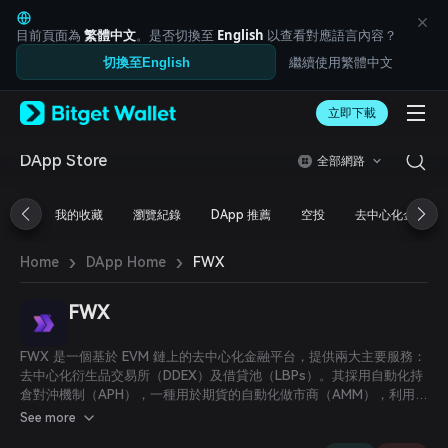
English
日本語
目前頁面為
繁體中文
。是否切換至
English
以查看對應語言內容？
Tiếng Việt
繼續使用繁體中文
切換至English
Русский
Español (Latinoamérica)
Türkçe
立即下載
Italiano
Français
DApp Store
全部網路
Deutsch
简体中文
我的收藏
瀏覽紀錄
DApp 推薦
空投
去中心化金融
繁體中文
Português (Portugal)
›
›
Bahasa Indonesia
FWX
Home
DApp Home
ภาษาไทย
العربية
FWX
हिन्दी
বাংলা
FWX 是一個基於 EVM 鏈上的去中心化金融平台，提供兩大主要服務：
Español
去中心化衍生品交易所（DDEX）及借貸池（LBPs）。其採用自動化持
Português (Brasil)
倉對沖機制（APH），一種用於期貨的自動化做市商（AMM），利用池
Español (Argentina)
中的流動性，在鏈上全面對沖所有持倉風險。
See more