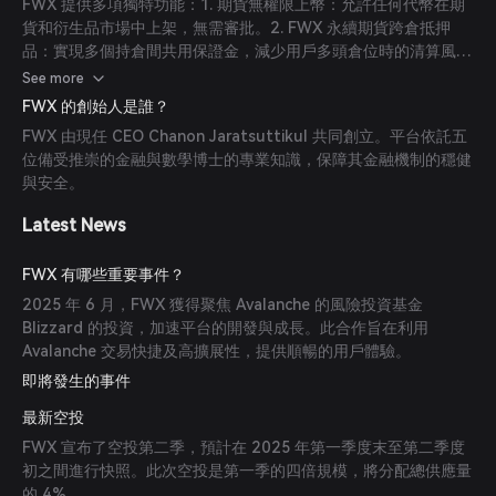
FWX 提供多項獨特功能：1. 期貨無權限上幣：允許任何代幣在期
貨和衍生品市場中上架，無需審批。2. FWX 永續期貨跨倉抵押
品：實現多個持倉間共用保證金，減少用戶多頭倉位時的清算風
險。3. FWX NFT 會員資格：將用戶所有平台活動整合至非同質化
See more
代幣（NFT）會員卡，簡化用戶體驗並支持錢包間持倉轉移。4. 真
FWX 的創始人是誰？
實且可持續收益：提供以借出資金同幣種支付的有機且可持續的收
FWX 由現任 CEO Chanon Jaratsuttikul 共同創立。平台依託五
益，避免治理代幣通脹。
位備受推崇的金融與數學博士的專業知識，保障其金融機制的穩健
與安全。
Latest News
FWX 有哪些重要事件？
2025 年 6 月，FWX 獲得聚焦 Avalanche 的風險投資基金
Blizzard 的投資，加速平台的開發與成長。此合作旨在利用
Avalanche 交易快捷及高擴展性，提供順暢的用戶體驗。
即將發生的事件
最新空投
FWX 宣布了空投第二季，預計在 2025 年第一季度末至第二季度
初之間進行快照。此次空投是第一季的四倍規模，將分配總供應量
的 4%。