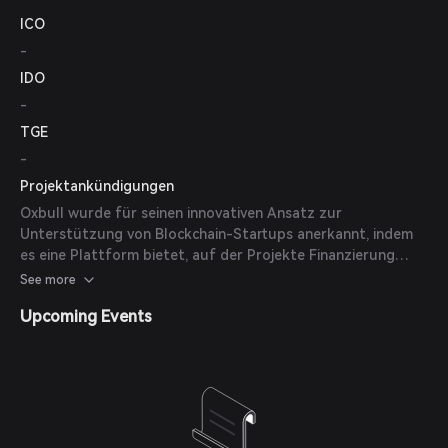
ICO
-
IDO
-
TGE
-
Projektankündigungen
Oxbull wurde für seinen innovativen Ansatz zur
Unterstützung von Blockchain-Startups anerkannt, indem
es eine Plattform bietet, auf der Projekte Finanzierung
sichern und effektiv starten können. Die
See more
gemeinschaftsorientierte Natur von Oxbull hat ein
Upcoming Events
unterstützendes Umfeld für aufstrebende Projekte
geschaffen. (
coinmarketcap.com
)