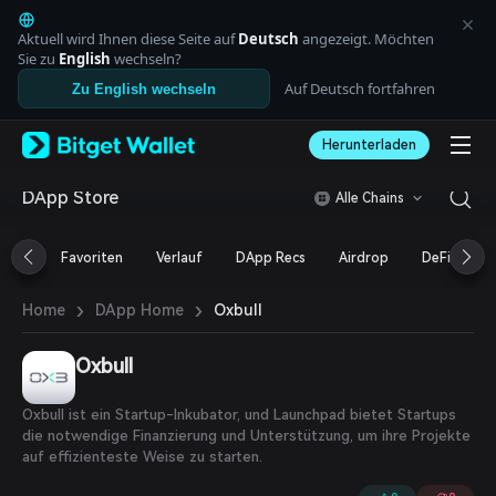
English
日本語
Aktuell wird Ihnen diese Seite auf
Deutsch
angezeigt. Möchten
Tiếng Việt
Sie zu
English
wechseln?
Русский
Auf Deutsch fortfahren
Zu English wechseln
Español (Latinoamérica)
Türkçe
Herunterladen
Italiano
Français
Deutsch
DApp Store
Alle Chains
简体中文
繁體中文
Favoriten
Verlauf
DApp Recs
Airdrop
DeFi
N
Português (Portugal)
Bahasa Indonesia
›
›
Oxbull
Home
DApp Home
ภาษาไทย
العربية
हिन्दी
Oxbull
বাংলা
Español
Oxbull ist ein Startup-Inkubator, und Launchpad bietet Startups
Português (Brasil)
die notwendige Finanzierung und Unterstützung, um ihre Projekte
Español (Argentina)
auf effizienteste Weise zu starten.