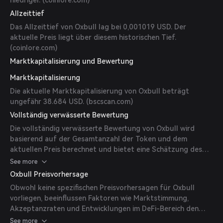
niedriger. (
coinlore.com
)
Allzeittief
Das Allzeittief von Oxbull lag bei 0,001019 USD. Der
aktuelle Preis liegt über diesem historischen Tief.
(
coinlore.com
)
Marktkapitalisierung und Bewertung
Marktkapitalisierung
Die aktuelle Marktkapitalisierung von Oxbull beträgt
ungefähr 38.684 USD. (
bscscan.com
)
Vollständig verwässerte Bewertung
Die vollständig verwässerte Bewertung von Oxbull wird
basierend auf der Gesamtanzahl der Token und dem
aktuellen Preis berechnet und bietet eine Schätzung des
Gesamtwertes des Projekts, wenn alle Token im Umlauf
See more
wären.
Oxbull Preisvorhersage
Obwohl keine spezifischen Preisvorhersagen für Oxbull
vorliegen, beeinflussen Faktoren wie Marktstimmung,
Akzeptanzraten und Entwicklungen im DeFi-Bereich den
Preis. Investoren sollten gründliche Recherchen durchführen
See more