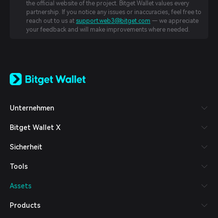
the official website of the project. Bitget Wallet values every
partnership. If you notice any issues or inaccuracies, feel free to
reach out to us at
support.web3@bitget.com
— we appreciate
your feedback and will make improvements where needed.
English
日本語
Tiếng Việt
Русский
Unternehmen
Español (Latinoamérica)
Türkçe
Bitget Wallet X
Italiano
Français
Sicherheit
Deutsch
简体中文
Tools
繁體中文
Português (Portugal)
Assets
Bahasa Indonesia
ภาษาไทย
Products
العربية