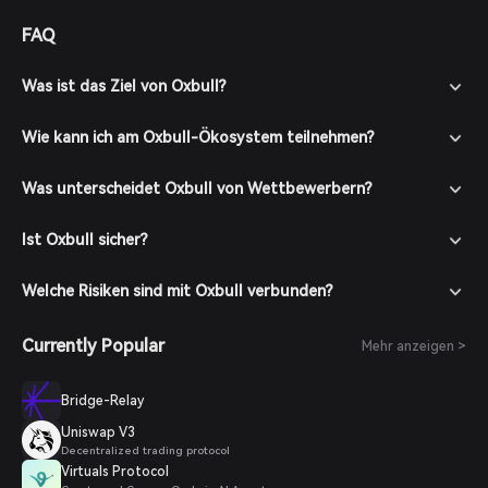
und diese Faktoren bei der Bewertung des Potenzials von
FAQ
Oxbull berücksichtigen.
Was ist das Ziel von Oxbull?
Wie kann ich am Oxbull-Ökosystem teilnehmen?
Was unterscheidet Oxbull von Wettbewerbern?
Ist Oxbull sicher?
Welche Risiken sind mit Oxbull verbunden?
Currently Popular
Mehr anzeigen >
Bridge-Relay
Uniswap V3
Decentralized trading protocol
Virtuals Protocol