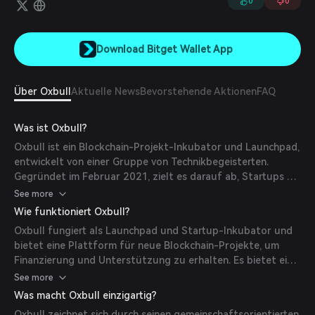
0
0
Download Bitget Wallet App
Über Oxbull
Aktuelle News
Bevorstehende Aktionen
FAQ
Was ist Oxbull?
Oxbull ist ein Blockchain-Projekt-Inkubator und Launchpad,
entwickelt von einer Gruppe von Technikbegeisterten.
Gegründet im Februar 2021, zielt es darauf ab, Startups bei
der Sicherung glaubwürdiger Finanzierung und dem
See more
effektiven Start ihrer Kampagnen zu unterstützen. Die
Wie funktioniert Oxbull?
Plattform ist darauf ausgelegt, Hoffnung und Hilfe für
Oxbull fungiert als Launchpad und Startup-Inkubator und
aufstrebende Projekte zu bieten und Innovationen im
bietet eine Plattform für neue Blockchain-Projekte, um
Blockchain-Ökosystem zu fördern. (
coinmarketcap.com
)
Finanzierung und Unterstützung zu erhalten. Es bietet ein
strukturiertes Umfeld, in dem Startups ihre Ideen
See more
potenziellen Investoren präsentieren können, um das
Was macht Oxbull einzigartig?
Wachstum und die Entwicklung innovativer Blockchain-
Oxbull zeichnet sich durch seinen gemeinschaftsorientierten