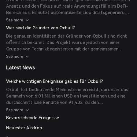
Lösungen zu fördern. (
coinmarketcap.com
)
Ansatz und den Fokus auf reale Anwendungsfälle im DeFi-
Bereich aus. Es nutzt automatisierte Liquiditätsgenerierung
und Belohnungen für Inhaber, um langfristige Investitionen
See more
und Stabilität zu fördern. Zusätzlich unterstützt Oxbull
Wer sind die Gründer von Oxbull?
die Projektinkubation und -entwicklung und grenzt sich so
Die genauen Identitäten der Gründer von Oxbull sind nicht
von traditionellen Kryptowährungen ab. (
coinpaprika.com
)
öffentlich bekannt. Das Projekt wurde jedoch von einer
Gruppe von Technikbegeisterten mit der gemeinsamen
Vision entwickelt, Blockchain-Startups zu unterstützen und
See more
Innovationen innerhalb der Branche zu fördern.
Latest News
(
coinmarketcap.com
)
Welche wichtigen Ereignisse gab es für Oxbull?
Oxbull hat bedeutende Meilensteine erreicht, darunter das
Sammeln von 6,01 Millionen USD an Investitionen und eine
durchschnittliche Rendite von 91,40x. Zu den
bemerkenswerten auf der Plattform durchgeführten IDOs
See more
gehören Altura (ALU) mit einer Rendite von 130,11x und
Bevorstehende Ereignisse
Bloktopia (BLOK) mit 123,25x. (
bitcoin-trading.io
)
Neuester Airdrop
-