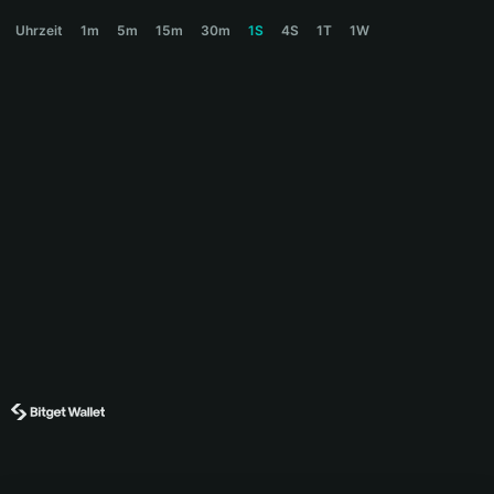
TCASH Price Chart
Uhrzeit
1m
5m
15m
30m
1S
4S
1T
1W