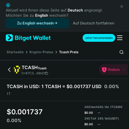
English
日本語
Aktuell wird Ihnen diese Seite auf
Deutsch
angezeigt.
Möchten Sie zu
English
wechseln?
Tiếng Việt
Zu English wechseln
Auf Deutsch fortfahren
Русский
Español (Latinoamérica)
Türkçe
Jetzt herunterladen
Italiano
Français
Startseite
Krypto-Preise
Tcash
Preis
Deutsch
简体中文
TCASH
Tcash
Risiken
繁體中文
0x87C3...48bD
Português (Portugal)
Bahasa Indonesia
TCASH in USD:
1 TCASH = $0.001737 USD
0.00%
ภาษาไทย
1T
हिन्दी
বাংলা
24S Hoch
24S. Vol. (TCASH)
$
0.001737
Español
$
0.00
--
24S Tief
24S. Vol
(USDT)
0.00%
Português (Brasil)
$
0.00
--
Español (Argentina)