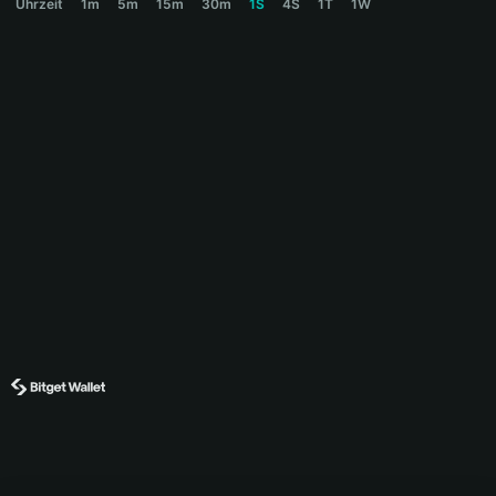
Uhrzeit
1m
5m
15m
30m
1S
4S
1T
1W