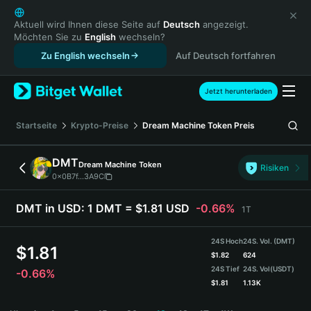
English
日本語
Aktuell wird Ihnen diese Seite auf
Deutsch
angezeigt.
Möchten Sie zu
English
wechseln?
Tiếng Việt
Zu English wechseln
Auf Deutsch fortfahren
Русский
Español (Latinoamérica)
Türkçe
Jetzt herunterladen
Italiano
Français
Startseite
Krypto-Preise
Dream Machine Token
Preis
Deutsch
简体中文
DMT
Dream Machine Token
Risiken
繁體中文
0x0B7f...3A9C
Português (Portugal)
Bahasa Indonesia
DMT in USD:
1 DMT = $1.81 USD
-0.66%
1T
ภาษาไทย
हिन्दी
24S Hoch
24S. Vol. (DMT)
$
1.81
বাংলা
$
1.82
624
24S Tief
24S. Vol
(USDT)
-0.66%
Español
$
1.81
1.13K
Português (Brasil)
DMT Price Chart
Español (Argentina)